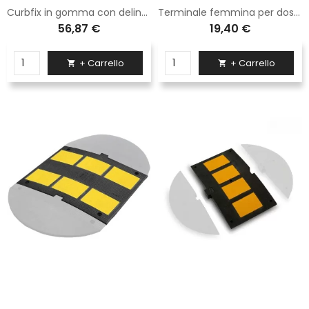
Curbfix in gomma con delineatore cilindrico h 30 cm 3 fasce rifrangenti-Esclusi Tasselli
Terminale femmina per dosso rallentatore Sisas in gomma H. 3 cm dimensioni 60x27 cm
56,87 €
19,40 €
+ Carrello
+ Carrello

