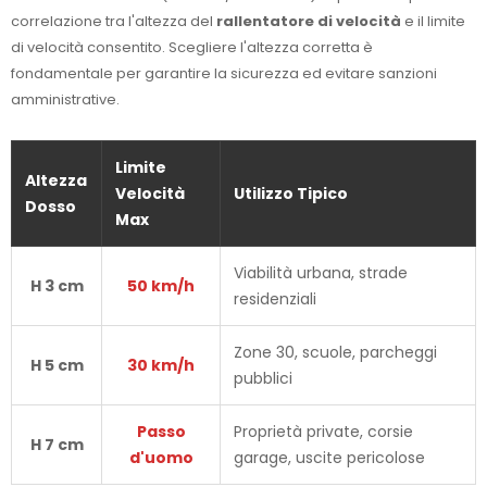
correlazione tra l'altezza del
rallentatore di velocità
e il limite
di velocità consentito. Scegliere l'altezza corretta è
fondamentale per garantire la sicurezza ed evitare sanzioni
amministrative.
Limite
Altezza
Velocità
Utilizzo Tipico
Dosso
Max
Viabilità urbana, strade
H 3 cm
50 km/h
residenziali
Zone 30, scuole, parcheggi
H 5 cm
30 km/h
pubblici
Passo
Proprietà private, corsie
H 7 cm
d'uomo
garage, uscite pericolose