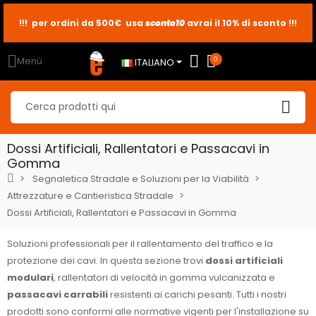
!!! per ordini da 500€ usa
sconto10
sconto5
sconto2
avrai il 10% di sconto !!!
Menù
0
ITALIANO
Dossi Artificiali, Rallentatori e Passacavi in
Gomma
Segnaletica Stradale e Soluzioni per la Viabilità
Attrezzature e Cantieristica Stradale
Dossi Artificiali, Rallentatori e Passacavi in Gomma
Soluzioni professionali per il rallentamento del traffico e la
protezione dei cavi. In questa sezione trovi
dossi artificiali
modulari
, rallentatori di velocità in gomma vulcanizzata e
passacavi carrabili
resistenti ai carichi pesanti. Tutti i nostri
prodotti sono conformi alle normative vigenti per l'installazione su