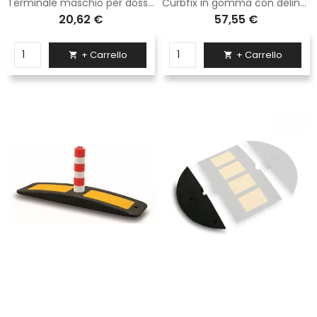
Terminale maschio per dosso rallentatore Sisas in gomma H. 3 cm dimensione 60x27 cm
Curbfix in gomma con delineatore cilindrico h 60 cm interamente rifrangente-Esclusi Tasselli
20,62 €
57,55 €
+ Carrello
+ Carrello

