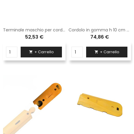
Terminale maschio per cordolo Sisas in gomma H. 5 cm
Cordolo in gomma h 10 cm - 30x100x10 cm
52,53 €
74,86 €
+ Carrello
+ Carrello

