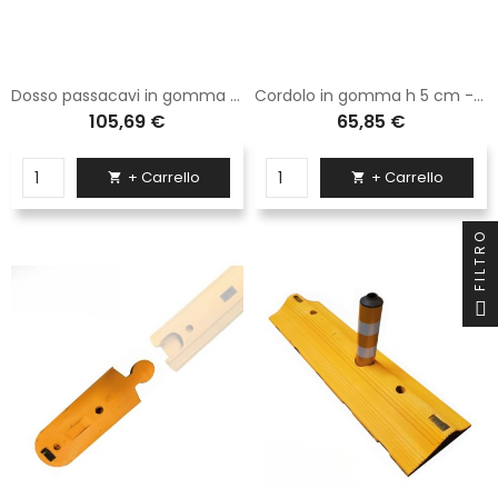
Dosso passacavi in gomma h 7 cm (90x60)
Cordolo in gomma h 5 cm - 16x100x5 cm
105,69 €
65,85 €
+ Carrello
+ Carrello


FILTRO