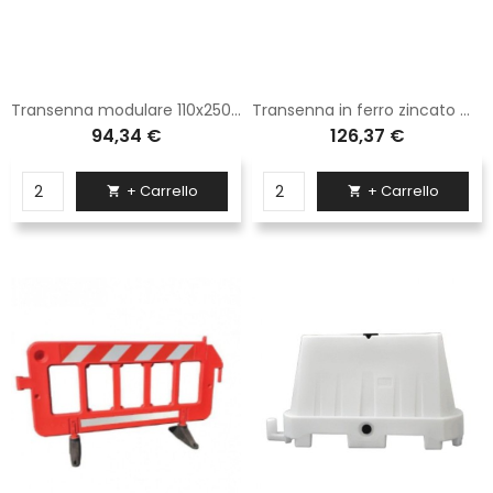
Transenna modulare 110x250 Sisas con pannello rifrangente e completa di zampe tipo normale
Transenna in ferro zincato modulare 110x250 con pannello rifrangente - completa di zampe tipo Normale
94,34 €
126,37 €
+ Carrello
+ Carrello

