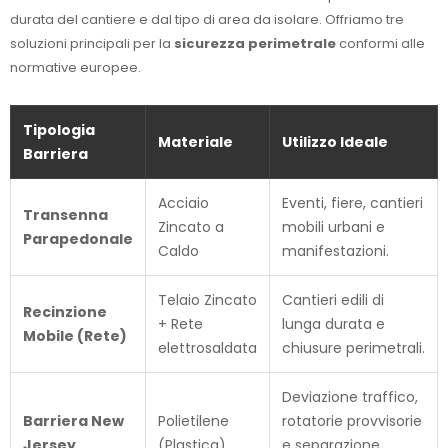
durata del cantiere e dal tipo di area da isolare. Offriamo tre
soluzioni principali per la
sicurezza perimetrale
conformi alle
normative europee.
Tipologia
Materiale
Utilizzo Ideale
Barriera
Acciaio
Eventi, fiere, cantieri
Transenna
Zincato a
mobili urbani e
Parapedonale
Caldo
manifestazioni.
Telaio Zincato
Cantieri edili di
Recinzione
+ Rete
lunga durata e
Mobile (Rete)
elettrosaldata
chiusure perimetrali.
Deviazione traffico,
Barriera New
Polietilene
rotatorie provvisorie
Jersey
(Plastica)
e separazione