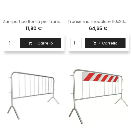
Zampa tipo Roma per transenna Sisas in ferro zincato
Transenna modulare 110x200 Sisas e completa di zampe tipo normale
11,80 €
64,65 €
+ Carrello
+ Carrello

