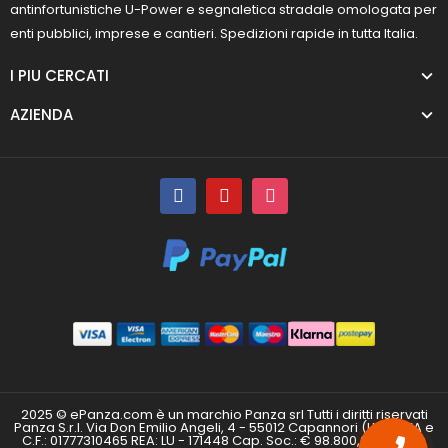
antinfortunistiche U-Power e segnaletica stradale omologata per
enti pubblici, imprese e cantieri. Spedizioni rapide in tutta Italia.
I PIU CERCATI
AZIENDA
2025 © ePanza.com è un marchio Panza srl Tutti i diritti riservati
Panza S.r.l. Via Don Emilio Angeli, 4 - 55012 Capannori (LU) P.IVA e
C.F.: 01777310465 REA: LU - 171448 Cap. Soc.: € 98.800,00 i.v. PEC: