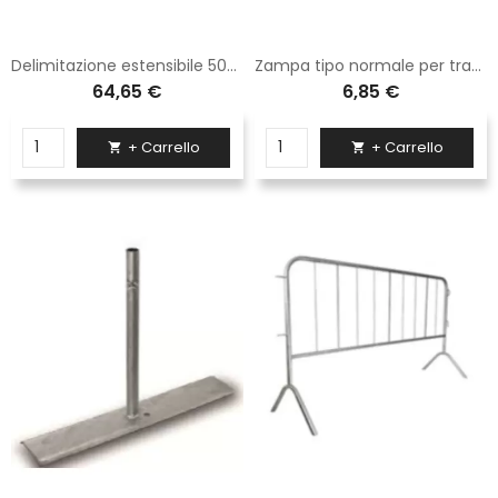
Delimitazione estensibile 50x300 bianco/rossa verniciata
Zampa tipo normale per transenna Sisas in ferro zincato
64,65 €
6,85 €
+ Carrello
+ Carrello

