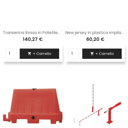
Transenna Rossa in Polietilene Sisas ecosostenibile leggera e durevole dimensioni 100X195
New jersey in plastica impilabile bianco
140,27 €
60,20 €
+ Carrello
+ Carrello

