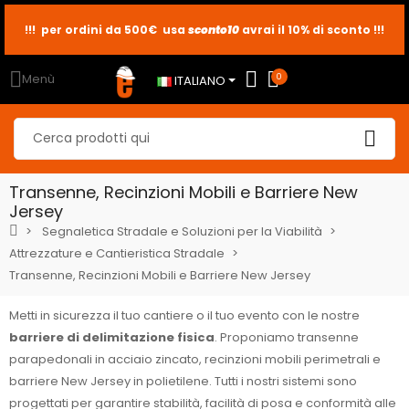
!!! per ordini da 500€ usa
sconto10
sconto5
sconto2
avrai il 10% di sconto !!!
Menù
0
ITALIANO
Transenne, Recinzioni Mobili e Barriere New
Jersey
Segnaletica Stradale e Soluzioni per la Viabilità
Attrezzature e Cantieristica Stradale
Transenne, Recinzioni Mobili e Barriere New Jersey
Metti in sicurezza il tuo cantiere o il tuo evento con le nostre
barriere di delimitazione fisica
. Proponiamo transenne
parapedonali in acciaio zincato, recinzioni mobili perimetrali e
barriere New Jersey in polietilene. Tutti i nostri sistemi sono
progettati per garantire stabilità, facilità di posa e conformità alle