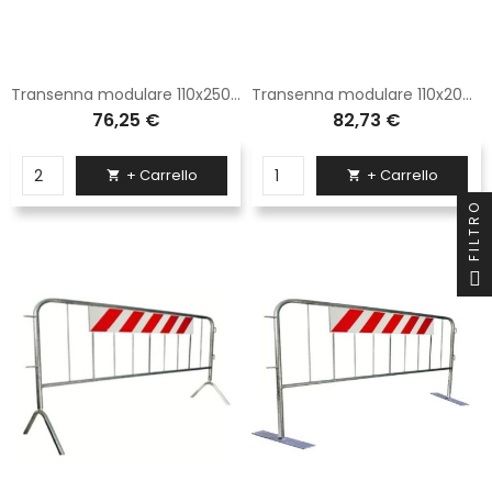
Transenna modulare 110x250 Sisas e completa di zampe tipo normale
Transenna modulare 110x200 Sisas e con pannello rifrangente completa di zampe tipo normale
76,25 €
82,73 €
+ Carrello
+ Carrello


FILTRO