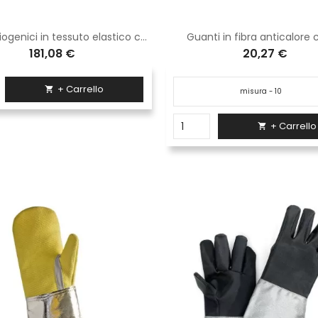
Guanti criogenici in tessuto elastico con speciale laminatura ed impermeabili con fodera termica per azoto liquido Logica
Guanti in fibra anticalore
181,08 €
20,27 €
+ Carrello

+ Carrello
