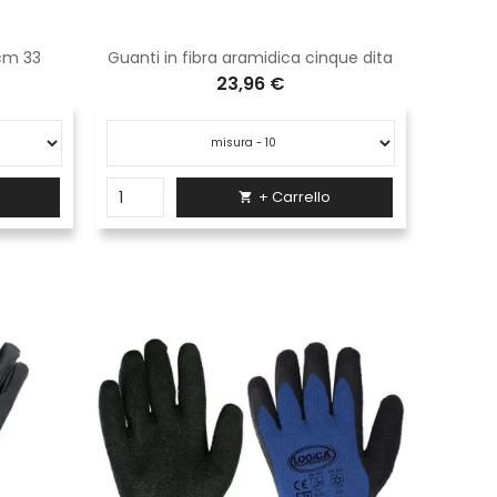
 cm 33
Guanti in fibra aramidica cinque dita
23,96 €
+ Carrello
