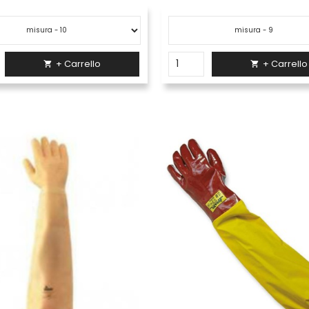
+ Carrello
+ Carrello

