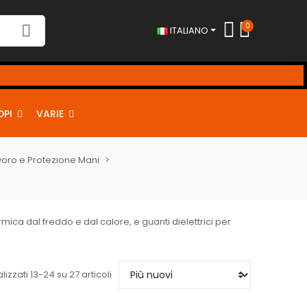
0
ITALIANO
!
DPI
VARIE
voro e Protezione Mani
termica dal freddo e dal calore, e guanti dielettrici per
lizzati 13-24 su 27 articoli