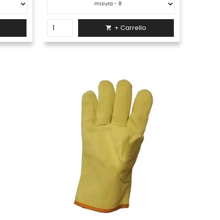
+ Carrello
