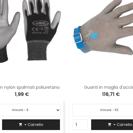
in nylon spalmati poliuretano
Guanti in maglia d'acci
1,99 €
116,71 €
+ Carrello
+ Carrello

