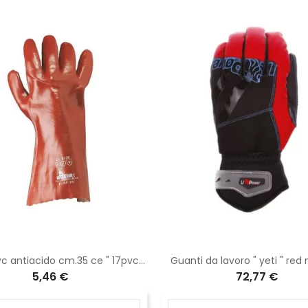
Guanti pvc antiacido cm.35 ce " 17pvc35 "
Guanti da lavoro " yeti " r
5,46 €
72,77 €