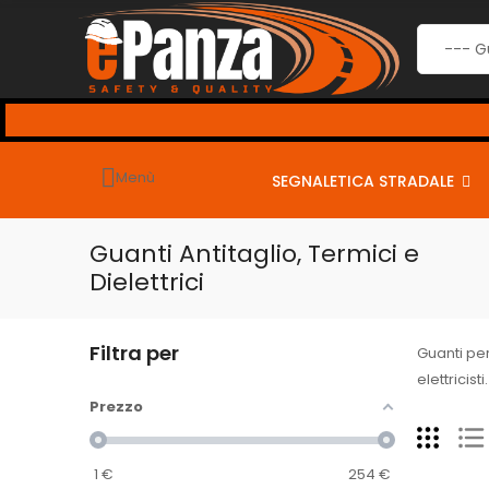
Menù
SEGNALETICA STRADALE
Guanti Antitaglio, Termici e
Dielettrici
Filtra per
Guanti per 
elettricis
Prezzo
1
€
254
€