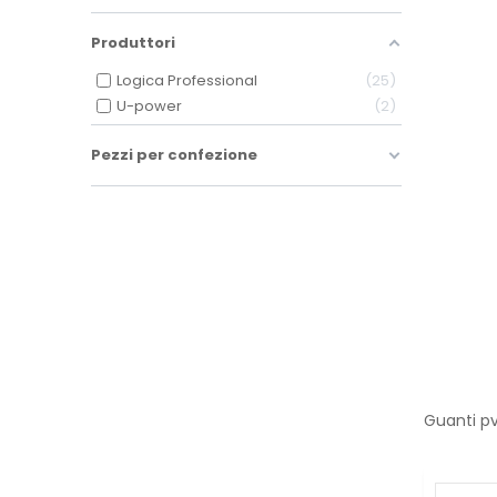
Produttori
Logica Professional
25
U-power
2
Pezzi per confezione