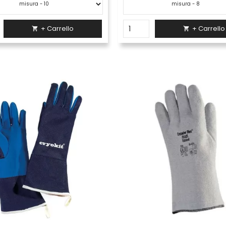
+ Carrello
+ Carrello

