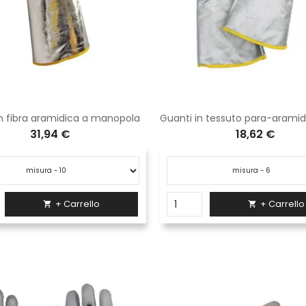
in fibra aramidica a manopola
31,94 €
18,62 €
+ Carrello
+ Carrello

