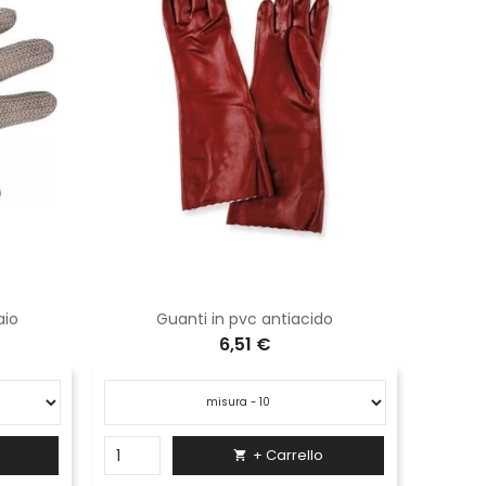
aio
Guanti in pvc antiacido
6,51 €
+ Carrello
