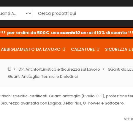
!!! per ordini da 500€ usa
sconto10
sconto5
sconto2
avrai il 10% di sconto !!
ABBIGLIAMENTO DA LAVORO
CALZATURE
SICUREZZA E 
DPI Antinfortunistica e Sicurezza sul Lavoro
Guanti da La
Guanti Antitaglio, Termici e Dielettrici
rischi specifici certificati. Guanti antitaglio (Livello C-F), protezione 
ti. Sicurezza avanzata con Logica, Delta Plus, U-Power e Sottozero.
Visua