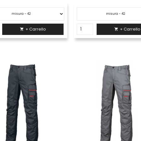
+ Carrello
+ Carrello

