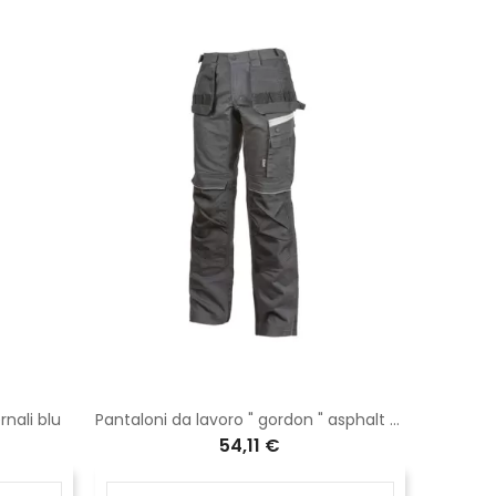
rnali blu
Pantaloni da lavoro " gordon " asphalt grey
54,11 €