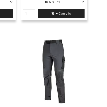
+ Carrello
