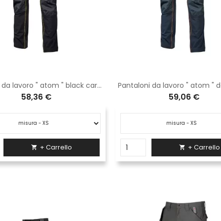
Pantaloni da lavoro " atom " black carbon
Pantaloni da lavoro " atom " 
58,36 €
59,06 €
+ Carrello
+ Carrello

