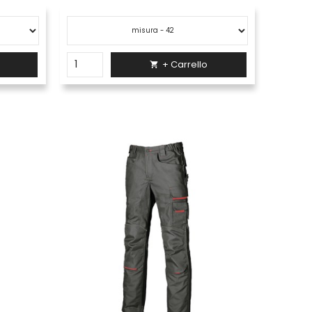
+ Carrello
