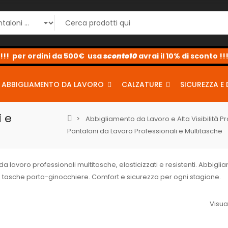
!!! per ordini da 500€ usa
sconto10
sconto5
sconto2
avrai il 10% di sconto !!
ABBIGLIAMENTO DA LAVORO
CALZATURE
SICUREZZA E 
i e
Abbigliamento da Lavoro e Alta Visibilità P
Pantaloni da Lavoro Professionali e Multitasche
da lavoro professionali multitasche, elasticizzati e resistenti. Abbiglia
 tasche porta-ginocchiere. Comfort e sicurezza per ogni stagione.
Visual