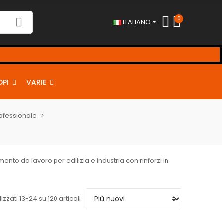
0
ITALIANO
!
DPI
VARIE
rofessionale
mento da lavoro per edilizia e industria con rinforzi in
izzati 13-24 su 120 articoli