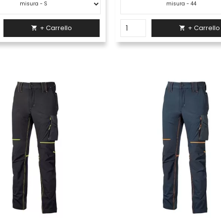
+ Carrello
+ Carrello

