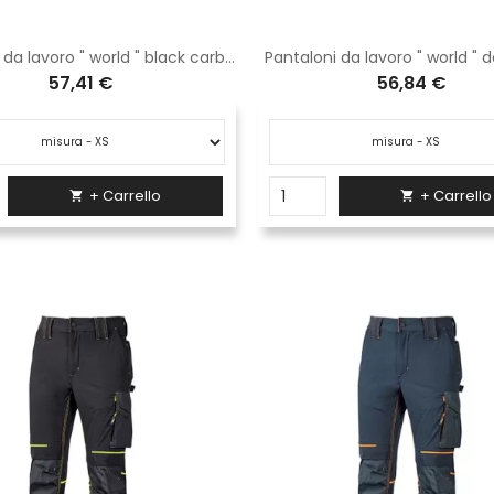
Pantaloni da lavoro " world " black carbon
Pantaloni da lavoro " world " 
57,41 €
56,84 €
+ Carrello
+ Carrello

