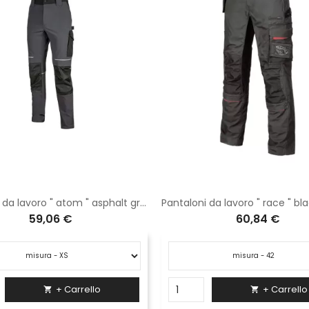
Pantaloni da lavoro " atom " asphalt grey
59,06 €
60,84 €
+ Carrello
+ Carrello

