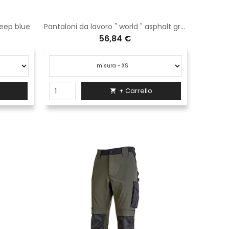
deep blue
Pantaloni da lavoro " world " asphalt grey
56,84 €
+ Carrello
