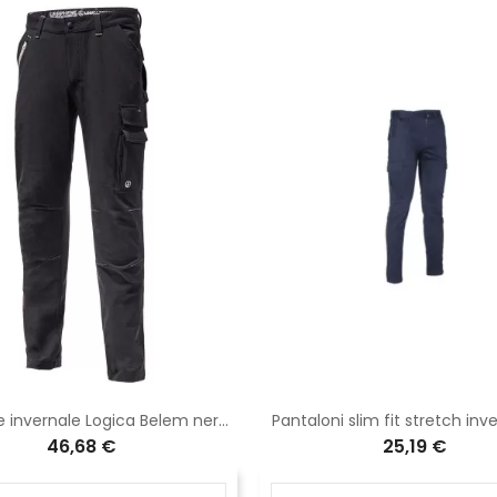
Pantalone invernale Logica Belem nero in graphene
Pantaloni slim fit stretch inve
46,68 €
25,19 €