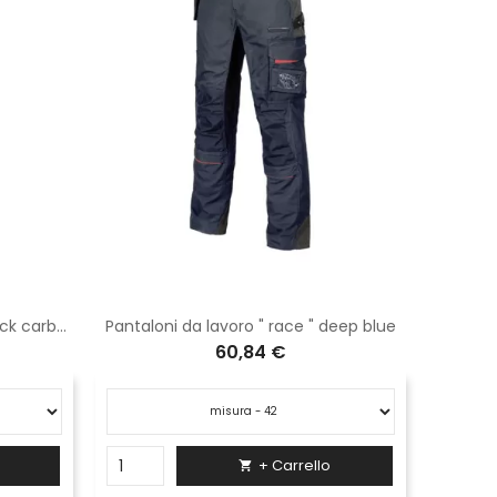
Pantaloni da lavoro " race " black carbon
Pantaloni da lavoro " race " deep blue
60,84 €
+ Carrello
