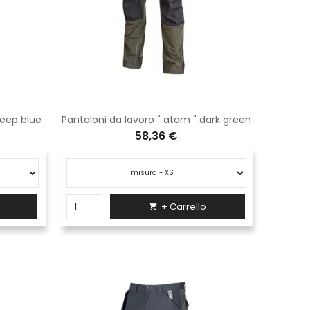
deep blue
Pantaloni da lavoro " atom " dark green
58,36 €
+ Carrello
