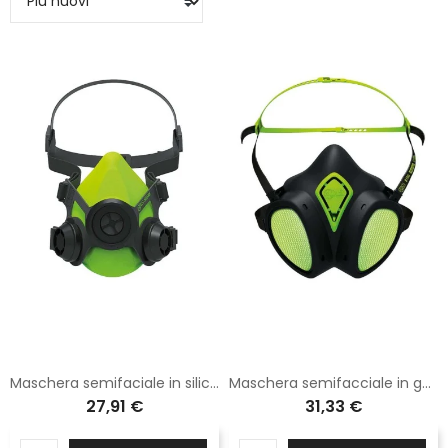
Maschera semifaciale in silicone con raccordo DIN e monofiltro di colore giallo e verde
Maschera semifacciale in gomma termoplastica completa di filtri A2P2 di colore nero e verde
27,91 €
31,33 €