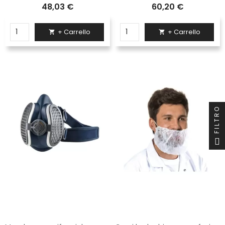
48,03 €
60,20 €
+ Carrello
+ Carrello


FILTRO