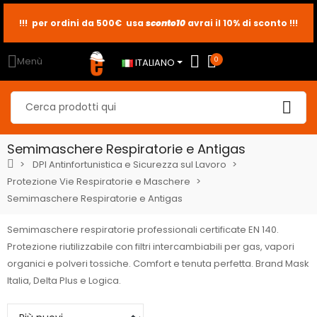
!!! per ordini da 500€ usa
sconto10
sconto5
sconto2
avrai il 10% di sconto !!!
Menù
0
ITALIANO
Semimaschere Respiratorie e Antigas
DPI Antinfortunistica e Sicurezza sul Lavoro
Protezione Vie Respiratorie e Maschere
Semimaschere Respiratorie e Antigas
Semimaschere respiratorie professionali certificate EN 140.
Protezione riutilizzabile con filtri intercambiabili per gas, vapori
organici e polveri tossiche. Comfort e tenuta perfetta. Brand Mask
Italia, Delta Plus e Logica.