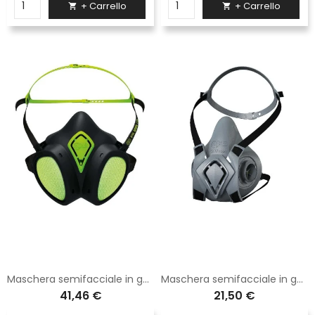
+ Carrello
+ Carrello


Maschera semifacciale in gomma termoplastica completa di filtri ABEK1 di colore nero e verde
Maschera semifacciale in gomma termoplastica con due attacchi per filtri serie 200
41,46 €
21,50 €