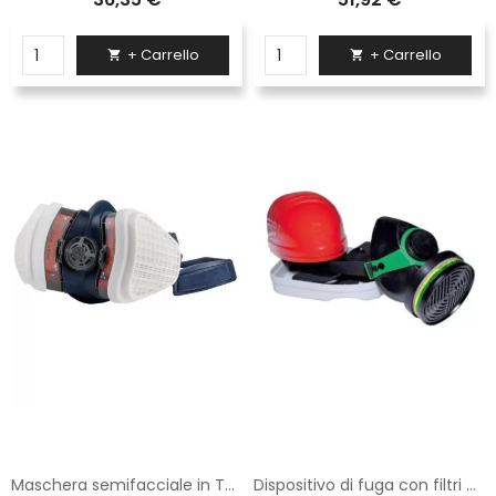
+ Carrello
+ Carrello


Maschera semifacciale in TPE fornita con 2 filtri A2P3
Dispositivo di fuga con filtri antigas