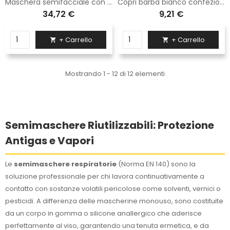
Maschera semifacciale con filtri p3
Copri barba bianco confezione 100 pezzi
34,72 €
9,21 €
+ Carrello
+ Carrello


Mostrando 1 - 12 di 12 elementi
Semimaschere Riutilizzabili: Protezione
Antigas e Vapori
Le
semimaschere respiratorie
(Norma EN 140) sono la
soluzione professionale per chi lavora continuativamente a
contatto con sostanze volatili pericolose come solventi, vernici o
pesticidi. A differenza delle mascherine monouso, sono costituite
da un corpo in gomma o silicone anallergico che aderisce
perfettamente al viso, garantendo una tenuta ermetica, e da