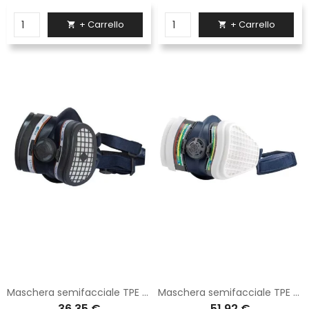
+ Carrello
+ Carrello


Maschera semifacciale TPE senza lattice e silicone fornita con 2 filtri a1p3
Maschera semifacciale TPE regolabile con 2 filtri ABEK1 P3
36,35 €
51,92 €