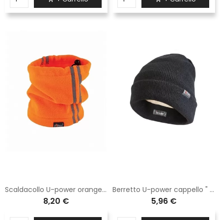
Scaldacollo U-power orange fluo AC172OF
Berretto U-power cappello " one " black carbon AC127BC
8,20 €
5,96 €