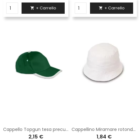
+ Carrello
+ Carrello


Cappello Topgun tesa precurva Logica verde
Cappellino Miramare rotondo Logica bianco
2,15 €
1,84 €