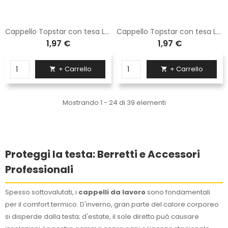
Cappello Topstar con tesa Logica grigio 100% cotone
Cappello Topstar con tesa Logica blu navy 100% cotone
1,97 €
1,97 €
+ Carrello
+ Carrello


Mostrando 1 - 24 di 39 elementi
Proteggi la testa: Berretti e Accessori
Professionali
Spesso sottovalutati, i
cappelli da lavoro
sono fondamentali
per il comfort termico. D'inverno, gran parte del calore corporeo
si disperde dalla testa; d'estate, il sole diretto può causare