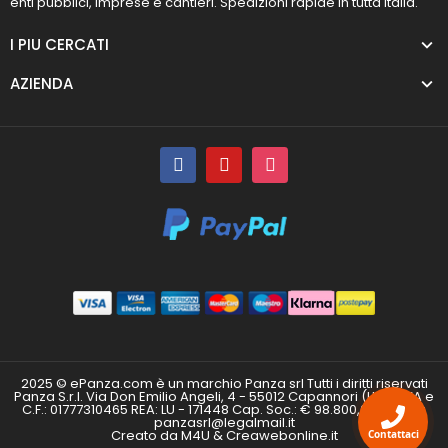
enti pubblici, imprese e cantieri. Spedizioni rapide in tutta Italia.
I PIU CERCATI
AZIENDA
2025 © ePanza.com è un marchio Panza srl Tutti i diritti riservati
Panza S.r.l. Via Don Emilio Angeli, 4 - 55012 Capannori (LU) P.IVA e
C.F.: 01777310465 REA: LU - 171448 Cap. Soc.: € 98.800,00 i.v. PEC:
panzasrl@legalmail.it
Creato da M4U & Creawebonline.it
Contattaci