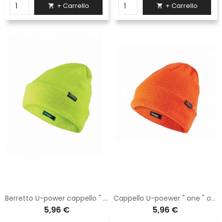
+ Carrello
+ Carrello


Berretto U-power cappello " one " yellow fluo AC127YF
Cappello U-poewer " one " orange fluo AC127OF
5,96 €
5,96 €