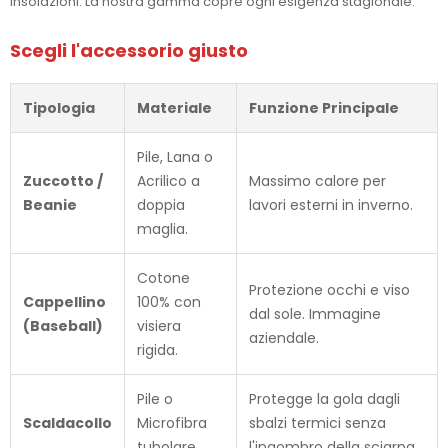
insolazioni. La nostra gamma copre ogni esigenza stagionale.
Scegli l'accessorio giusto
Tipologia
Materiale
Funzione Principale
Pile, Lana o
Zuccotto /
Acrilico a
Massimo calore per
Beanie
doppia
lavori esterni in inverno.
maglia.
Cotone
Protezione occhi e viso
Cappellino
100% con
dal sole. Immagine
(Baseball)
visiera
aziendale.
rigida.
Pile o
Protegge la gola dagli
Scaldacollo
Microfibra
sbalzi termici senza
tubolare.
l'ingombro della sciarpa.