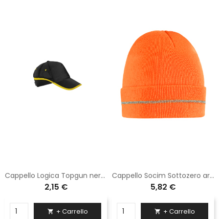
Cappello Logica Topgun nero e giallo
Cappello Socim Sottozero arancio 100% acrilico 999A
2,15 €
5,82 €
+ Carrello
+ Carrello

