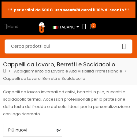
!!! per ordini da 500€ usa
sconto10
sconto5
sconto2
avrai il 10% di sconto !!!
Menù
0
ITALIANO
Cappelli da Lavoro, Berretti e Scaldacollo
Abbigliamento da Lavoro e Alta Visibilità Professionale
Cappelli da Lavoro, Berretti e Scaldacollo
Cappelli da lavoro invernali ed estivi, berretti in pile, zuccotti e
scaldacollo termici. Accessori professionali per la protezione
della testa dal freddo e dal sole. Ideali per la personalizzazione
con logo ricamato.