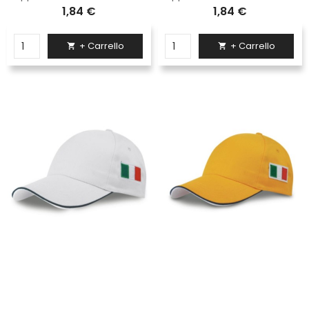
1,84 €
1,84 €
+ Carrello
+ Carrello

