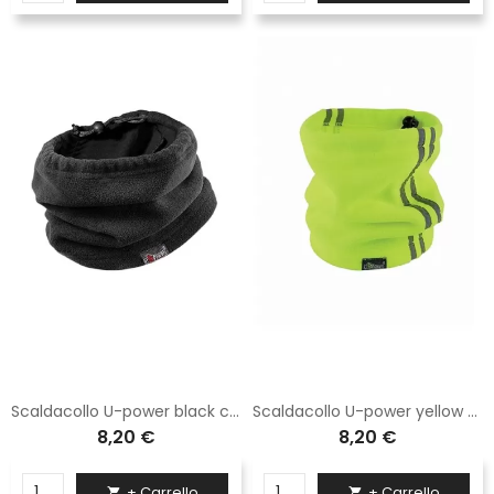
Scaldacollo U-power black carbon AC060BC
Scaldacollo U-power yellow fluo AC172YF
8,20 €
8,20 €
+ Carrello
+ Carrello

