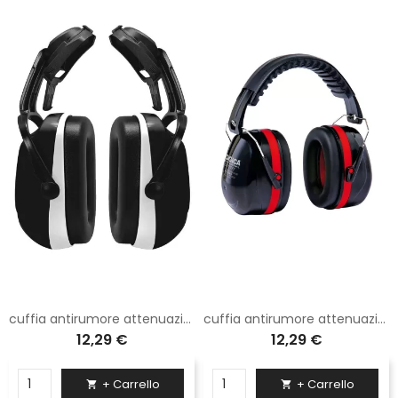
cuffia antirumore attenuazione alta con attacco per elmetto S
cuffia antirumore attenuazione elevata con coppe regolabili
12,29 €
12,29 €
+ Carrello
+ Carrello

