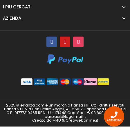
I PIU CERCATI
AZIENDA
2025 © ePanza.com è un marchio Panza srl Tutti i diritti riservati
Panza S.r.l. Via Don Emilio Angeli, 4 - 55012 Capannori (LU) P.IVA e
C.F.: 01777310465 REA: LU - 171448 Cap. Soc.: € 98.800,00 i.v. PEC:
panzasrl@legalmail.it
Creato da M4U & Creawebonline.it
Contattaci