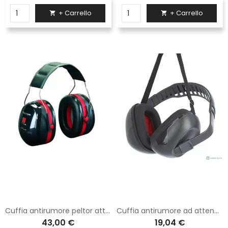
+ Carrello
+ Carrello


Cuffia antirumore peltor attenuazione elevata " peltor 3 "
Cuffia antirumore ad attenuazione media " vs100m "
43,00 €
19,04 €