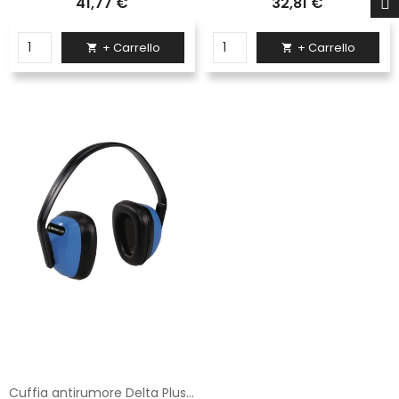
41,77 €
32,81 €
+ Carrello
+ Carrello


Cuffia antirumore Delta Plus colore nero e blu SPA3