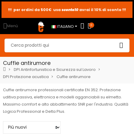
!!! per ordini da 500€ usa
sconto10
sconto5
sconto2
avrai il 10% di sconto !!!
Menù
0
ITALIANO
Cuffie antirumore
DPI Antinfortunistica e Sicurezza sul Lavoro
DPI Protezione acustica
Cuffie antirumore
Cuffie antirumore professionali certificate EN 352. Protezione
uditiva passiva, elettronica e modelli agganciabili su elmetto.
Massimo comfort e alto abbattimento SNR per l'industria. Qualità
Logica Professional e Delta Plus.