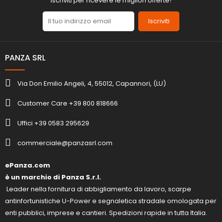
Iscriviti per ricevere le migliori offerte!
Iscriviti
PANZA SRL
Via Don Emilio Angeli, 4, 55012, Capannori, (LU)
Customer Care +39 800 818666
Uffici +39 0583 295629
commerciale@panzasrl.com
ePanza.com
è un marchio di Panza S.r.l.
Leader nella fornitura di abbigliamento da lavoro, scarpe
antinfortunistiche U-Power e segnaletica stradale omologata per
enti pubblici, imprese e cantieri. Spedizioni rapide in tutta Italia.