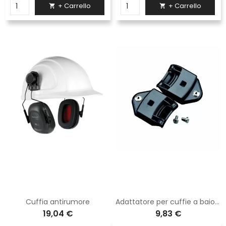
+ Carrello
+ Carrello


Cuffia antirumore
Adattatore per cuffie a baionetta
19,04 €
9,83 €