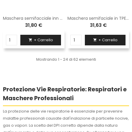
Maschera semifacciale inn TPE fornita con 2 filtri di colore blu
Maschera semifaciale in TPE fornita con 2 filtri P3 di colore blu
31,80 €
31,63 €
+ Carrello
+ Carrello


Mostrando 1 - 24 di 62 elementi
Protezione Vie Respiratorie: Respiratori e
Maschere Professionali
La protezione delle vie respiratorie è essenziale per prevenire
malattie professionali causate dall'inalazione di particelle nocive,
gas o vapori. La scelta del DPI corretto dipende dalla natura