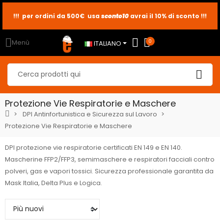
sconto10
sconto5
sconto2
Menù
0
ITALIANO
Protezione Vie Respiratorie e Maschere
DPI Antinfortunistica e Sicurezza sul Lavoro
Protezione Vie Respiratorie e Maschere
DPI protezione vie respiratorie certificati EN 149 e EN 140.
Mascherine FFP2/FFP3, semimaschere e respiratori facciali contro
polveri, gas e vapori tossici. Sicurezza professionale garantita da
Mask Italia, Delta Plus e Logica.