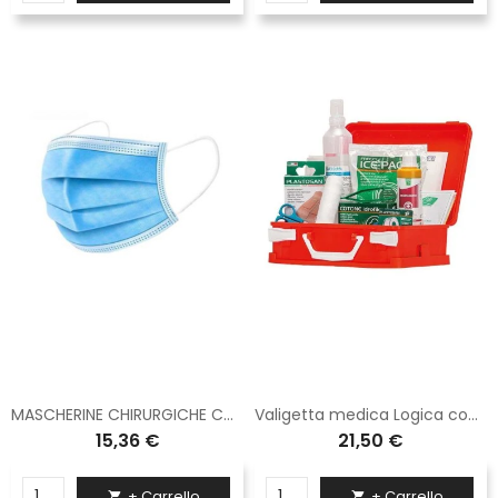
MASCHERINE CHIRURGICHE CONF 50 PZ
Valigetta medica Logica con supporto per attacco a parete MEDIC1TOP
15,36 €
21,50 €
+ Carrello
+ Carrello

