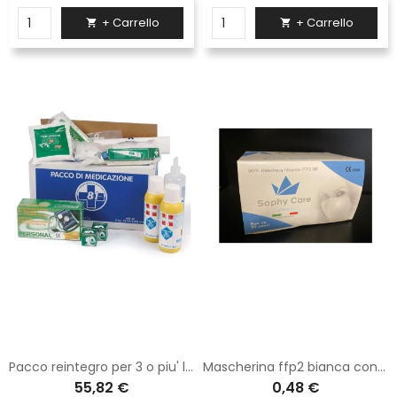
+ Carrello
+ Carrello


Pacco reintegro per 3 o piu' lavoratori
Mascherina ffp2 bianca confezione da 20 pezzi
55,82 €
0,48 €