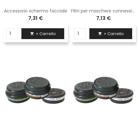
Accessorio schermo facciale
Filtri per maschere connessione a baionetta
7,31 €
7,13 €
+ Carrello
+ Carrello

