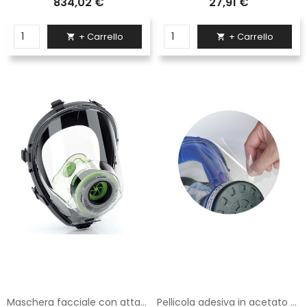
834,02 €
27,91 €
+ Carrello
+ Carrello


Maschera facciale con attacco din per filtro
Pellicola adesiva in acetato 5 pezzi