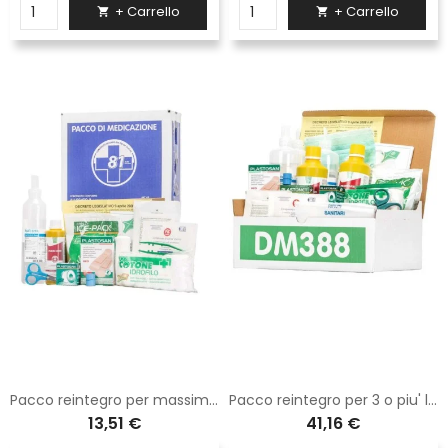
+ Carrello
+ Carrello


Pacco reintegro per massimo 2 lavoratori
Pacco reintegro per 3 o piu' lavoratori senza sfigmomanometro
13,51 €
41,16 €