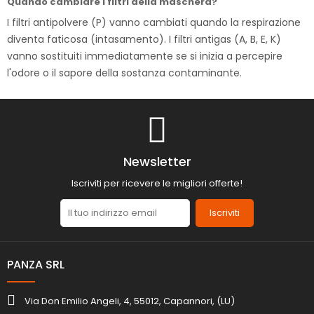
Quando cambiare i filtri della maschera?
I filtri antipolvere (P) vanno cambiati quando la respirazione
diventa faticosa (intasamento). I filtri antigas (A, B, E, K)
vanno sostituiti immediatamente se si inizia a percepire
l'odore o il sapore della sostanza contaminante.
Newsletter
Iscriviti per ricevere le migliori offerte!
Iscriviti
PANZA SRL
Via Don Emilio Angeli, 4, 55012, Capannori, (LU)