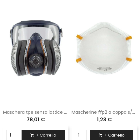
Maschera tpe senza lattice e silicone fornita con 2 filtri a1p3 e visiera policarbonato m/l
Mascherine ffp2 a coppa s/valvola
78,01 €
1,23 €
+ Carrello
+ Carrello

