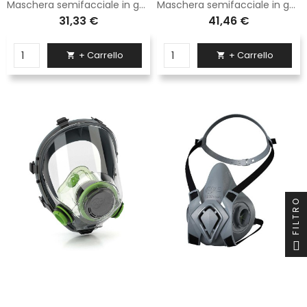
Maschera semifacciale in gomma termoplastica completa di filtri A2P2 di colore nero e verde
Maschera semifacciale in gomma termoplastica completa di filtri ABEK1 di colore nero e verde
31,33 €
41,46 €
+ Carrello
+ Carrello


FILTRO