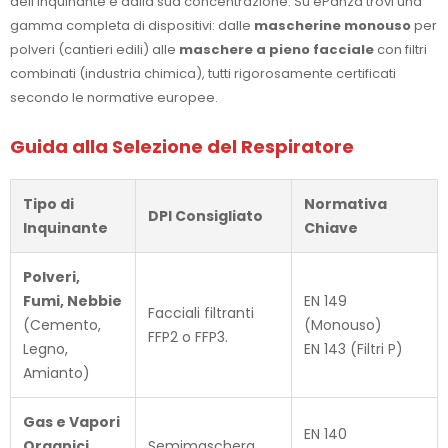
dell'inquinante e dalla sua concentrazione. Su ePanza trovi una
gamma completa di dispositivi: dalle
mascherine monouso
per
polveri (cantieri edili) alle
maschere a pieno facciale
con filtri
combinati (industria chimica), tutti rigorosamente certificati
secondo le normative europee.
Guida alla Selezione del Respiratore
Tipo di
Normativa
DPI Consigliato
Inquinante
Chiave
Polveri,
Fumi, Nebbie
EN 149
Facciali filtranti
(Cemento,
(Monouso)
FFP2 o FFP3.
Legno,
EN 143 (Filtri P)
Amianto)
Gas e Vapori
EN 140
Organici
Semimaschera