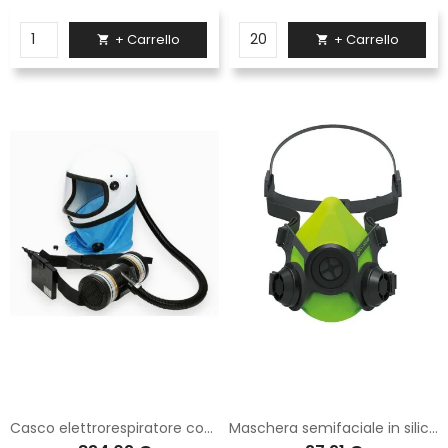
+ Carrello
+ Carrello


Casco elettrorespiratore con autonomia di 8h categoria III K80S-T8 Logica
Maschera semifaciale in silicone con raccordo DIN e monofiltro di colore giallo e verde