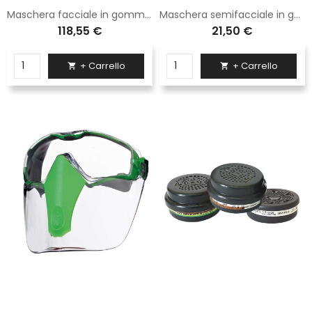
Maschera facciale in gomma con doppio attacco per filtri serie 200
Maschera semifacciale in gomma termoplastica con due attacchi per filtri serie 200
118,55 €
21,50 €
+ Carrello
+ Carrello

