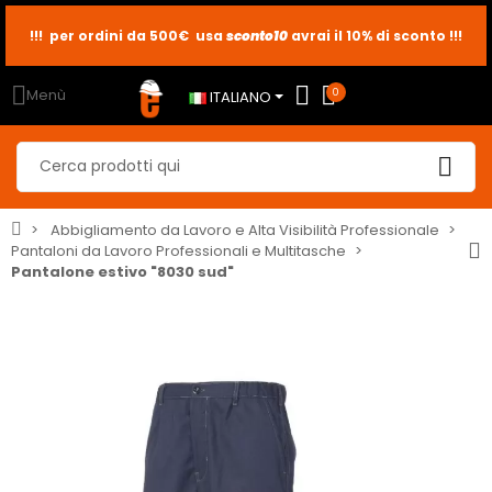
!!! per ordini da 500€ usa
sconto10
sconto5
sconto2
avrai il 10% di sconto !!!
Menù
0
ITALIANO
Abbigliamento da Lavoro e Alta Visibilità Professionale
Pantaloni da Lavoro Professionali e Multitasche
Pantalone estivo "8030 sud"