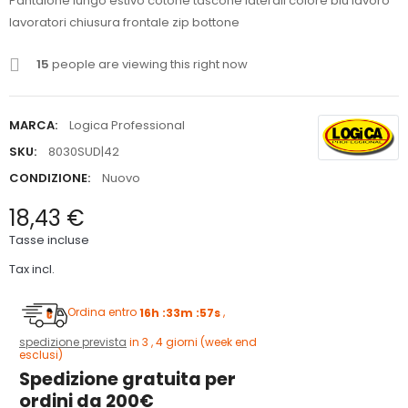
Pantalone lungo estivo cotone tascone laterali colore blu lavoro
lavoratori chiusura frontale zip bottone
15
people are viewing this right now
MARCA:
Logica Professional
SKU:
8030SUD|42
CONDIZIONE:
Nuovo
18,43 €
Tasse incluse
Tax incl.
Ordina entro
16h :33m :56s
,
spedizione prevista
in 3 , 4 giorni (week end
esclusi)
Spedizione gratuita per
ordini da 200€