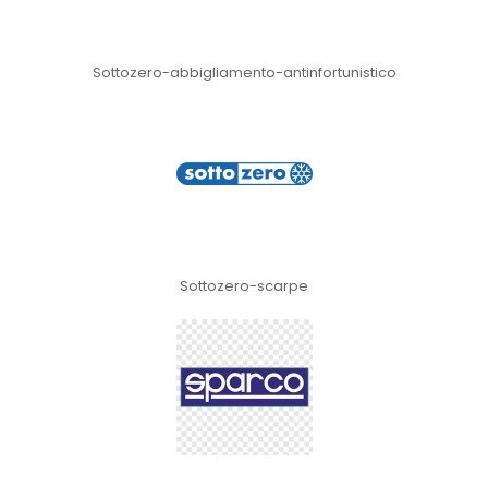
Sottozero-abbigliamento-antinfortunistico
Sottozero-scarpe