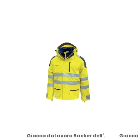
Giacca da lavoro Backer dell'U-power...
Giacca da lavoro alta visibilità Backer...