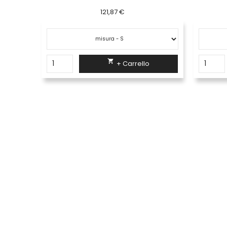
121,87 €

+ Carrello