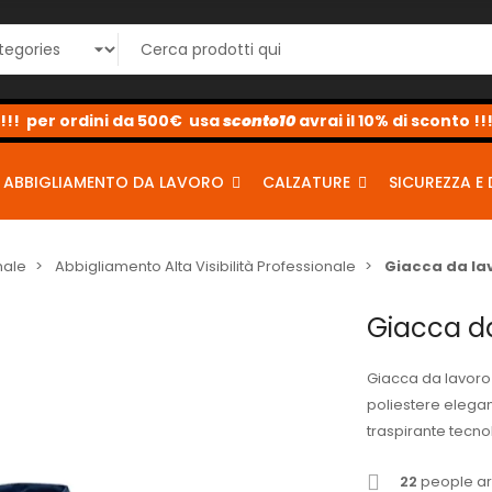
sconto10
sconto5
sconto2
ABBIGLIAMENTO DA LAVORO
CALZATURE
SICUREZZA E 
nale
Abbigliamento Alta Visibilità Professionale
Giacca da lav
Giacca da
Giacca da lavoro 
poliestere elega
traspirante tecnol
22
people are