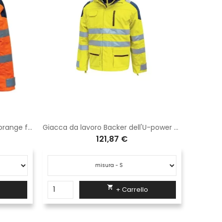
Giacca da lavoro " defender " orange fluo
Giacca da lavoro Backer dell'U-power yellow fluo HL162YF
121,87 €

+ Carrello