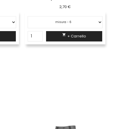
73,72 €

+ Carrello