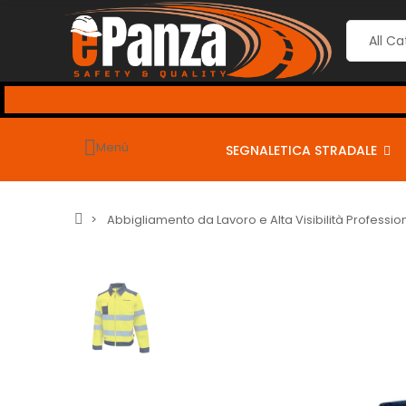
seguenti coupon per sconti dal 2% al 10% <-
Menù
SEGNALETICA STRADALE
Abbigliamento da Lavoro e Alta Visibilità Professio