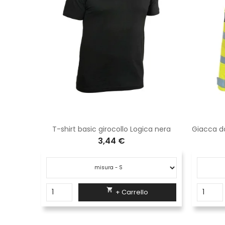
abbiato
T-shirt basic girocollo Logica nera
3,44 €

+ Carrello