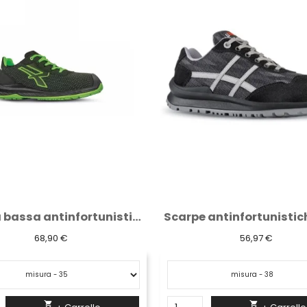
Scarpe antinfortunistiche U-Power Fangio...
56,97 €
28,48 €

