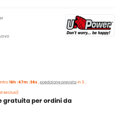
er
uovo
entro
16h :47m :35s
,
spedizione prevista
in 3 ,
d esclusi)
 gratuita per ordini da