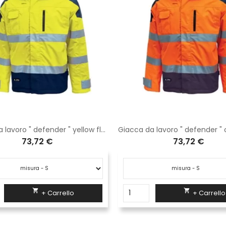
Giacca da lavoro " defender " yellow fluo
73,72 €
73,72 €


+ Carrello
+ Carrello