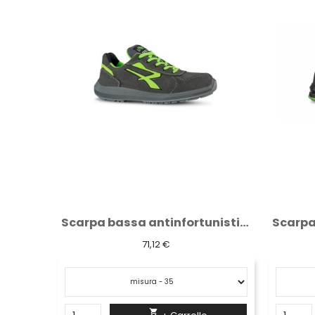
Scarpa bassa antinfortunistica U-power...
Scarpa bassa antinfortunistica U-Power...
68,90 €
