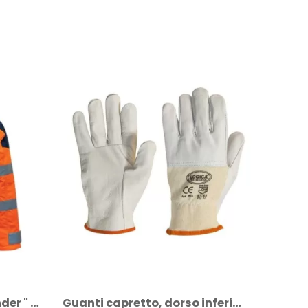
Guanti capretto, dorso inferiore in...
Giacca da lavoro " defender " yellow fluo