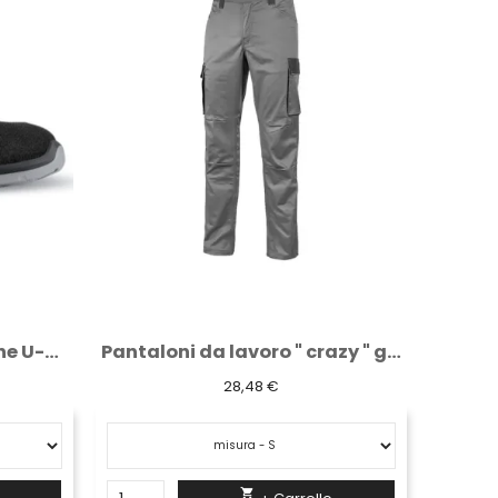
Pantaloni da lavoro " crazy " grey iron
Scarpa bassa antinfortunistica U-Power Tim...
85,77 €
