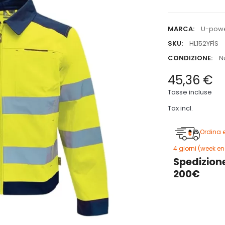
MARCA:
U-pow
SKU:
HL152YF|S
CONDIZIONE:
N
45,36 €
Tasse incluse
Tax incl.
Ordina 
4 giorni (week en
Spedizione
200€
5