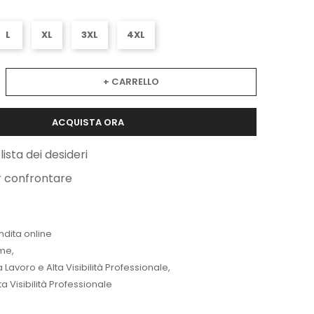
L
XL
3XL
4XL
+ CARRELLO
ACQUISTA ORA
lista dei desideri
r confrontare
ndita online
me
,
Lavoro e Alta Visibilità Professionale
,
a Visibilità Professionale