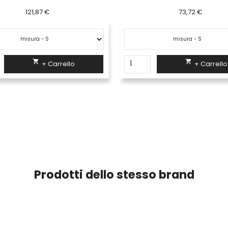
73,72 €
2,70 €


+ Carrello
+ Carrello
Prodotti dello stesso brand