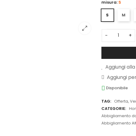
misura:
S
S
M
−
+
Aggiungi alla 
Aggiungi pe
Disponibile
TAG:
Offerta
,
Ve
CATEGORIE:
Ho
Abbigliamento da 
Abbigliamento Alt