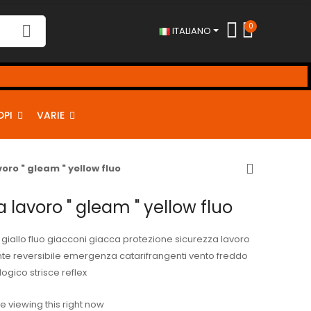
0
ITALIANO
DPI
VARIE
oro " gleam " yellow fluo
 lavoro " gleam " yellow fluo
giallo fluo giacconi giacca protezione sicurezza lavoro
nte reversibile emergenza catarifrangenti vento freddo
ogico strisce reflex
 viewing this right now