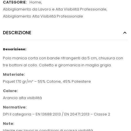
CATEGORIE:
Home
,
Abbigliamento da Lavoro e Alta Visibilità Professionale
,
Abbigliamento Alta Visibilità Professionale
DESCRIZIONE
Descrizione:
Polo manica corta con bande rifrangenti da 5 cm, chiusura con
tre bottoni al collo. Colletto e giromanica in maglia grigia.
Materiale:
Piquet 170 gr/m² – 55% Cotone, 45% Poliestere
Colore:
Arancio alta visibilità
Normative:
DPI II categoria – EN 13688:2013 / EN 20471:2013 – Classe 2
Note:
Ideale per lavori in condizioni di scarsa visibilità.