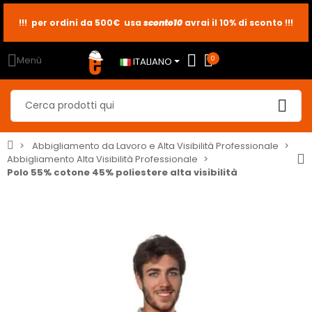
!!! per ordini da 500€ usa
sconto10
sconto5
sconto2
avrai il 10% di sconto !!!
Menù
0
ITALIANO
Abbigliamento da Lavoro e Alta Visibilità Professionale
Abbigliamento Alta Visibilità Professionale
Polo 55% cotone 45% poliestere alta visibilità