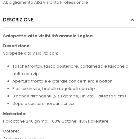
Abbigliamento Alta Visibilità Professionale
DESCRIZIONE
Salopette alta visibilità arancio Logica
Descrizione:
Salopette alta visibilità con:
Tasche frontali, tasca posteriore, portametro e tascone al
petto con zip
Apertura frontale e laterale con cerniera e bottoni
Elastico in vita, bretelle regolabili con clip
3 bande rifrangenti (2 su gambe, 1 in vita – altezza 5 cm)
Doppie cuciture nei punti critici
Materiale:
Policotone 240 gr/mq – 60% Cotone, 40% Poliestere
Colore:
Arancio alta visibilità