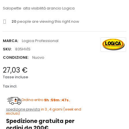
Salopette alta visibilità arancio Logica
20
people are viewing this right now
MARCA:
Logica Professional
SKU:
835HV|S
CONDIZIONE:
Nuovo
27,03 €
Tasse incluse
Tax incl.
Ordina entro
9h :59m :46s
,
spedizione prevista
in 3 , 4 giorni (week end
esclusi)
Spedizione gratuita per
ordini da 200€