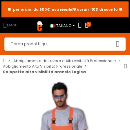
!!! per ordini da 500€ usa
sconto10
sconto5
sconto2
avrai il 10% di sconto !!!
Menù
0
ITALIANO
Abbigliamento da Lavoro e Alta Visibilità Professionale
Abbigliamento Alta Visibilità Professionale
Salopette alta visibilità arancio Logica