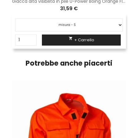
Giacca alta visibilità in pile U-Power Boing Orange Fluo HL207OF
31,59 €

+ Carrello
Potrebbe anche piacerti