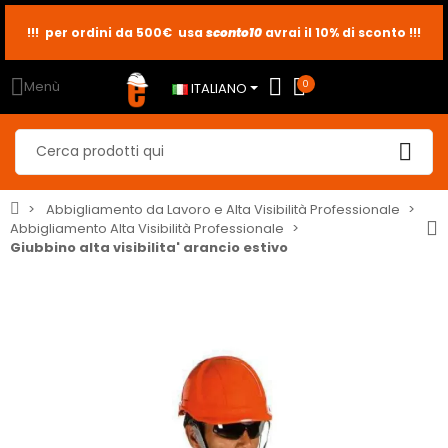
!!! per ordini da 500€ usa
sconto10
sconto5
sconto2
avrai il 10% di sconto !!!
Menù
0
ITALIANO
Abbigliamento da Lavoro e Alta Visibilità Professionale
Abbigliamento Alta Visibilità Professionale
Giubbino alta visibilita' arancio estivo