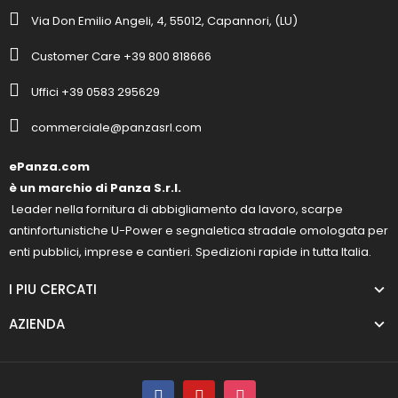
Via Don Emilio Angeli, 4, 55012, Capannori, (LU)
Customer Care +39 800 818666
Uffici +39 0583 295629
commerciale@panzasrl.com
ePanza.com
è un marchio di Panza S.r.l.
Leader nella fornitura di abbigliamento da lavoro, scarpe
antinfortunistiche U-Power e segnaletica stradale omologata per
enti pubblici, imprese e cantieri. Spedizioni rapide in tutta Italia.
I PIU CERCATI
AZIENDA