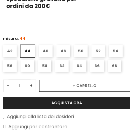
ordini da 200€
3
misura:
44
42
44
46
48
50
52
54
56
60
58
62
64
66
68
−
+
+ CARRELLO
ACQUISTA ORA
Aggiungi alla lista dei desideri
Aggiungi per confrontare