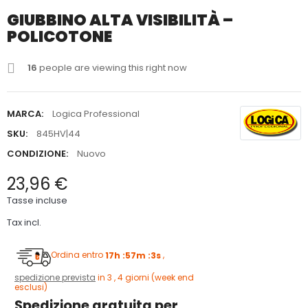
GIUBBINO ALTA VISIBILITÀ –
POLICOTONE
16
people are viewing this right now
MARCA:
Logica Professional
SKU:
845HV|44
CONDIZIONE:
Nuovo
23,96 €
Tasse incluse
Tax incl.
Ordina entro
17h :57m :2s
,
spedizione prevista
in 3 , 4 giorni (week end
esclusi)
Spedizione gratuita per