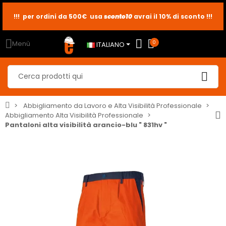
!!! per ordini da 500€ usa
sconto10
sconto5
sconto2
avrai il 10% di sconto !!!
Menù
0
ITALIANO
Abbigliamento da Lavoro e Alta Visibilità Professionale
Abbigliamento Alta Visibilità Professionale
Pantaloni alta visibilità arancio-blu " 831hv "