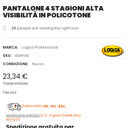
PANTALONE 4 STAGIONI ALTA
VISIBILITÀ IN POLICOTONE
25
people are viewing this right now
MARCA:
Logica Professional
SKU:
831HV|S
CONDIZIONE:
Nuovo
23,34 €
Tasse incluse
Tax incl.
Ordina entro
2h :1m :41s
,
spedizione
prevista
in 3 , 4 giorni (week end esclusi)
Spedizione gratuita per