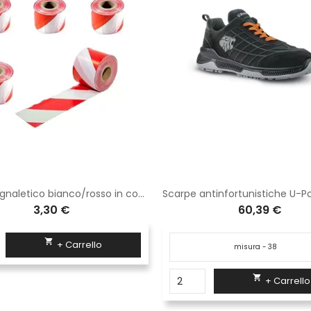
Nastro segnaletico bianco/rosso in confezione da 5 pezzi
3,30 €
60,39 €

+ Carrello

+ Carrello