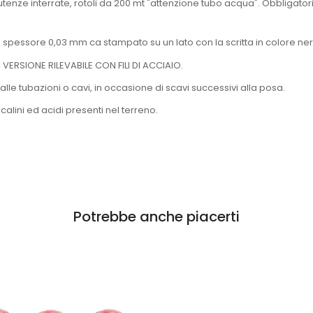
enze interrate, rotoli da 200 mt "attenzione tubo acqua". Obbligatorio
 spessore 0,03 mm ca stampato su un lato con la scritta in colore 
e VERSIONE RILEVABILE CON FILI DI ACCIAIO.
i alle tubazioni o cavi, in occasione di scavi successivi alla posa.
alcalini ed acidi presenti nel terreno.
Potrebbe anche piacerti