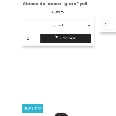
Giacca da lavoro " glare " yellow fluo
Cuffie unisex plp
4,61 €

+ Carrello