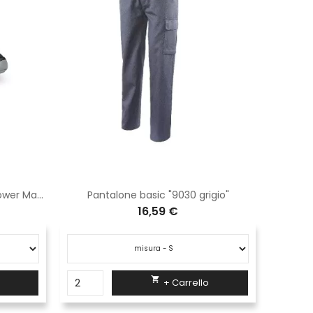
Scarpe antinfortunistiche U-Power Match S1P SRC WN20016
Pantalone basic "9030 grigio"
Pa
16,59 €

+ Carrello