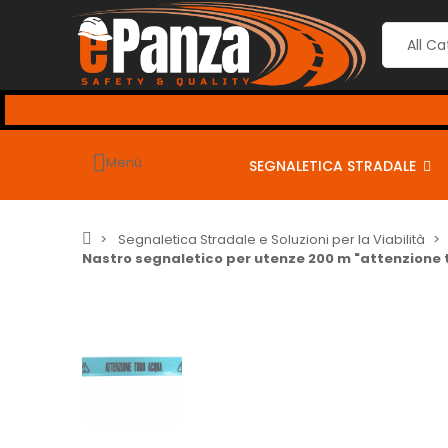
 i seguenti coupon per sconti dal 2% al 10% <-
-
Menù
SEGNALETICA STRADALE
Segnaletica Stradale e Soluzioni per la Viabilità
Nastro segnaletico per utenze 200 m "attenzione