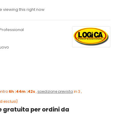
 viewing this right now
Professional
uovo
entro
6h :44m :41s
,
spedizione prevista
in 3 ,
d esclusi)
 gratuita per ordini da