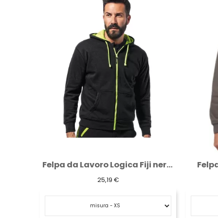
Felpa da Lavoro Logica Fiji nera gialla...
Felpa con rinforzo ai gomiti
22,11 €