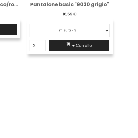
grigio"
Caschetto ponteggiatore
35,63 €

+ Carrello