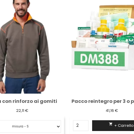
Pacco reintegro per 3 o piu' lavoratori...
41,16 €
71,87 €

+ Carrello