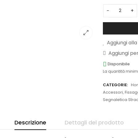
−
+
Aggiungi alla 
Aggiungi pe
Disponibile
La quantità minim
CATEGORIE:
Ho
Accessori, Fissa
Segnaletica Strada
Descrizione
Dettagli del prodotto