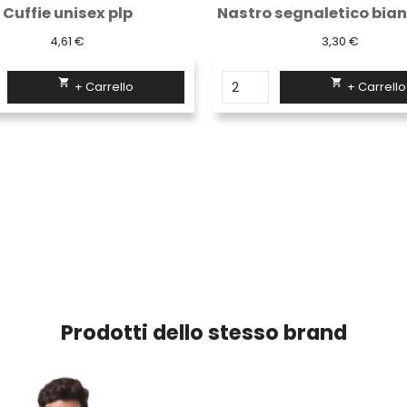
Nastro segnaletico bianco/rosso in...
Pantalone basic "9030 
3,30 €
16,59 €

+ Carrello

+ Carrello
Prodotti dello stesso brand