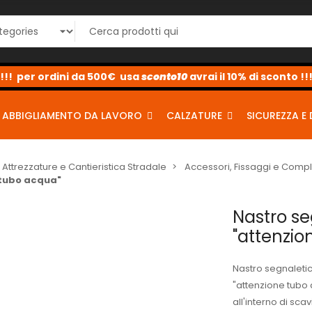
sconto10
sconto5
sconto2
ABBIGLIAMENTO DA LAVORO
CALZATURE
SICUREZZA E 
Attrezzature e Cantieristica Stradale
Accessori, Fissaggi e Comp
 tubo acqua"
Nastro se
"attenzio
Nastro segnaletic
"attenzione tubo 
all'interno di scav