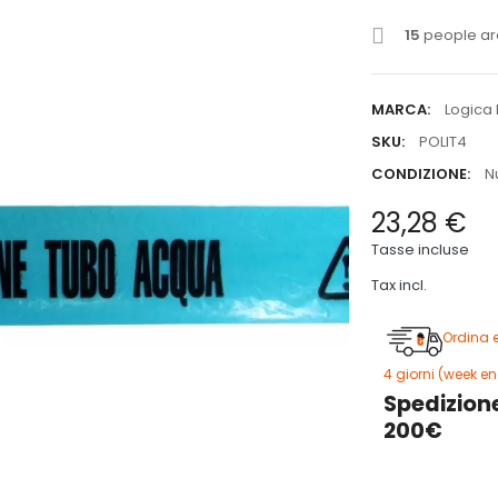
15
people are
MARCA:
Logica 
SKU:
POLIT4
CONDIZIONE:
N
23,28 €
Tasse incluse
Tax incl.
Ordina 
4 giorni (week en
Spedizione
200€