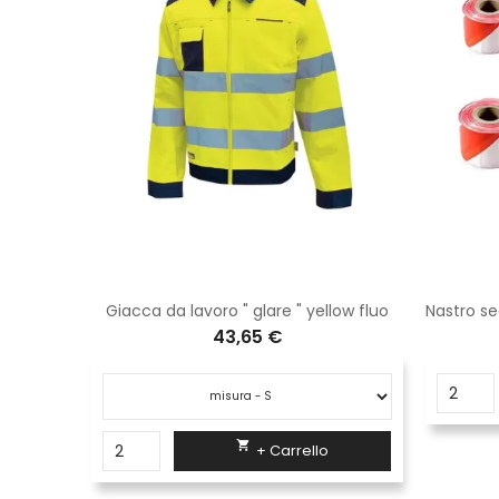
re
Giacca da lavoro " glare " yellow fluo
43,65 €

+ Carrello