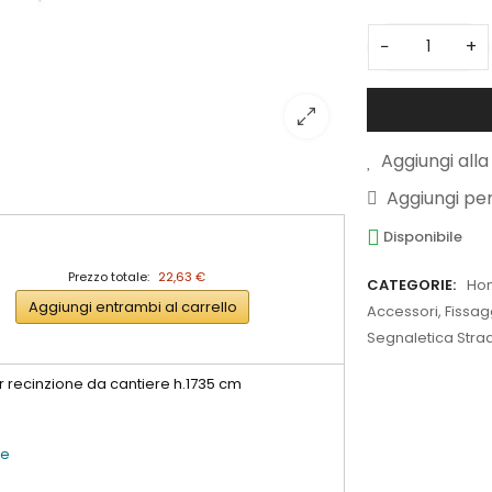
−
+
Aggiungi alla 
Aggiungi pe
Disponibile
Prezzo totale:
22,63 €
CATEGORIE:
Ho
Aggiungi entrambi al carrello
Accessori, Fissa
Segnaletica Strada
r recinzione da cantiere h.1735 cm
re