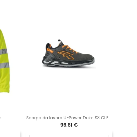
o
Scarpe da lavoro U-Power Duke S3 CI ESD SRC RS20124
Pinza 
96,81 €