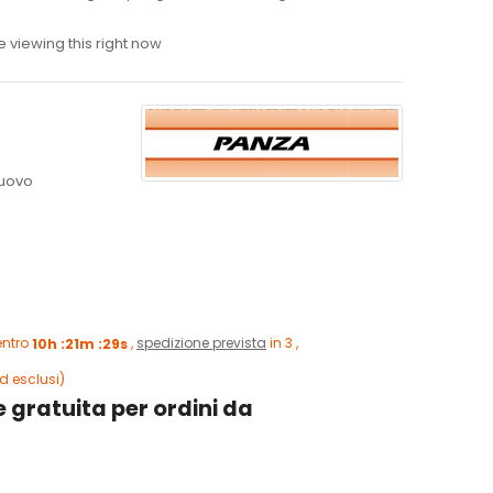
 viewing this right now
uovo
entro
10h :21m :28s
,
spedizione prevista
in 3 ,
d esclusi)
 gratuita per ordini da