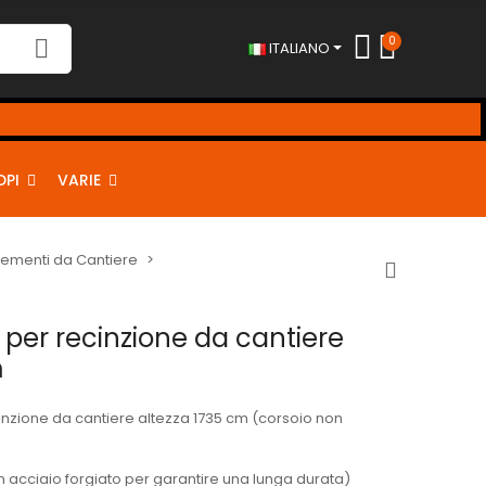
0
ITALIANO
DPI
VARIE
lementi da Cantiere
 per recinzione da cantiere
m
inzione da cantiere altezza 1735 cm (corsoio non
in acciaio forgiato per garantire una lunga durata)