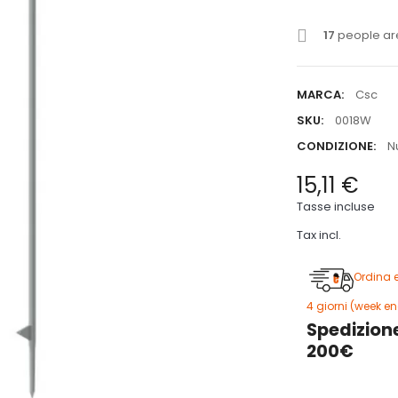
17
people are
MARCA:
Csc
SKU:
0018W
CONDIZIONE:
N
15,11 €
Tasse incluse
Tax incl.
Ordina 
4 giorni (week en
Spedizione
200€