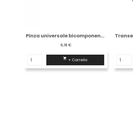
Pinza universale bicomponente 498
Transenna modulare 110x200 Sisas e...
64,65 €

+ Carrello