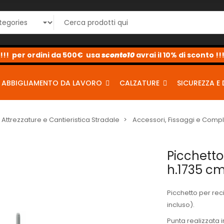
sconto10
sconto5
sconto2
ABBIGLIAMENTO DA LAVORO
CALZATURE
SICUREZZA E 
Attrezzature e Cantieristica Stradale
Accessori, Fissaggi e Comp
Picchetto
h.1735 c
Picchetto per rec
incluso).
Punta realizzata 