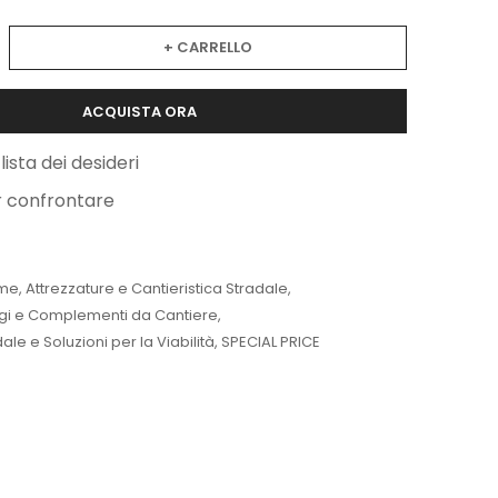
+ CARRELLO
ACQUISTA ORA
lista dei desideri
r confrontare
me
,
Attrezzature e Cantieristica Stradale
,
ggi e Complementi da Cantiere
,
le e Soluzioni per la Viabilità
,
SPECIAL PRICE