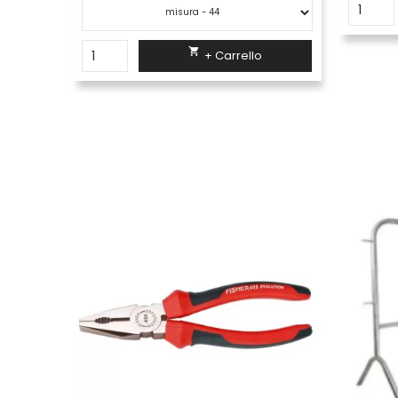

+ Carrello