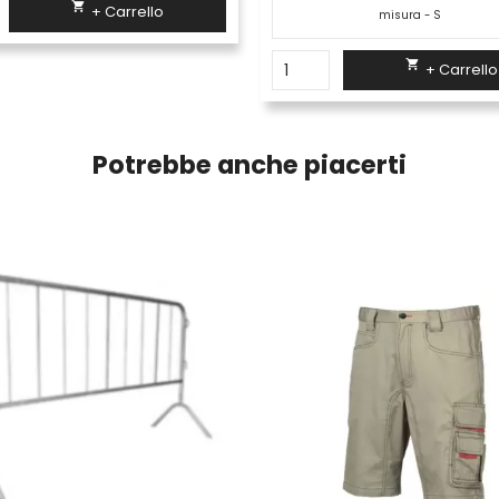

+ Carrello

+ Carrello
Potrebbe anche piacerti