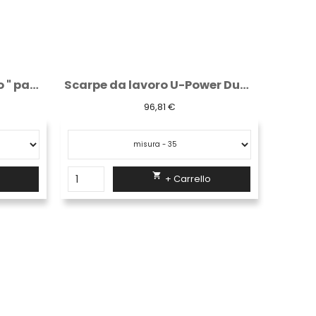
Scarpe da lavoro U-Power Duke S3 CI ESD...
Pyle alta visibilità giallo
23,34 €

+ Carrello