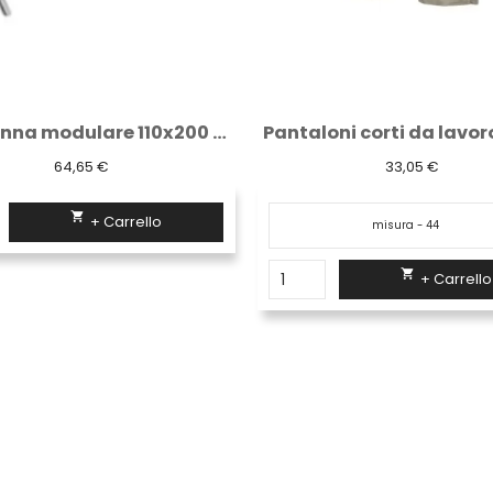
Pantaloni corti da lavoro " party "...
33,05 €
96,81 €


+ Carrello
+ Carrello