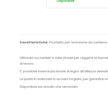
Disponibile
Caratteristiche:
Picchetto per recinzione da cantiere 
Utilizzato sui cantieri e sulle strade per reggere le barr
di lavoro.
E’ possibile inserire più tavole di legno all’altezza desider
La punta è realizzata in acciaio forgiato, per garantire u
Disponibile sia zincato che verniciato.