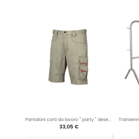
Picchetto per recinzione da cantiere h.1735 cm
Pantaloni corti da lavoro " party " desert sand
33,05 €