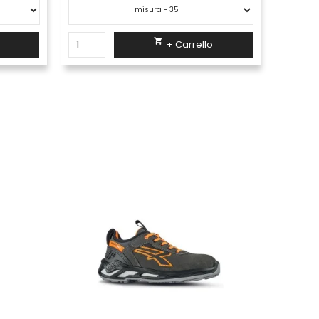

+ Carrello