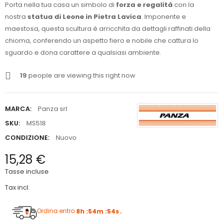
Porta nella tua casa un simbolo di
forza e regalità
con la
nostra
statua di Leone in Pietra Lavica
. Imponente e
maestosa, questa scultura è arricchita da dettagli raffinati della
chioma, conferendo un aspetto fiero e nobile che cattura lo
sguardo e dona carattere a qualsiasi ambiente.
19
people are viewing this right now
MARCA:
Panza srl
SKU:
MS518
CONDIZIONE:
Nuovo
15,28 €
Tasse incluse
Tax incl.
Ordina entro
8h :54m :54s
,