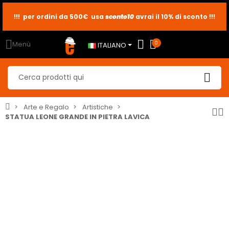
!!! per ordini da 500€ usa
sconto10
sconto5
sconto2
avrai il 10% di sconto !!!
Menù
0
ITALIANO
Arte e Regalo
Artistiche
STATUA LEONE GRANDE IN PIETRA LAVICA