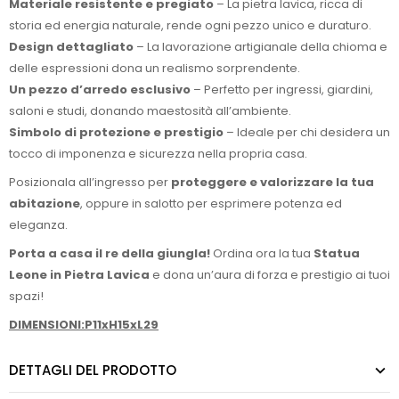
Materiale resistente e pregiato
– La pietra lavica, ricca di
storia ed energia naturale, rende ogni pezzo unico e duraturo.
Design dettagliato
– La lavorazione artigianale della chioma e
delle espressioni dona un realismo sorprendente.
Un pezzo d’arredo esclusivo
– Perfetto per ingressi, giardini,
saloni e studi, donando maestosità all’ambiente.
Simbolo di protezione e prestigio
– Ideale per chi desidera un
tocco di imponenza e sicurezza nella propria casa.
Posizionala all’ingresso per
proteggere e valorizzare la tua
abitazione
, oppure in salotto per esprimere potenza ed
eleganza.
Porta a casa il re della giungla!
Ordina ora la tua
Statua
Leone in Pietra Lavica
e dona un’aura di forza e prestigio ai tuoi
spazi!
DIMENSIONI:P11xH15xL29
DETTAGLI DEL PRODOTTO