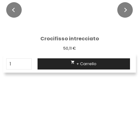
Crocifisso intrecciato
50,11 €

+ Carrello