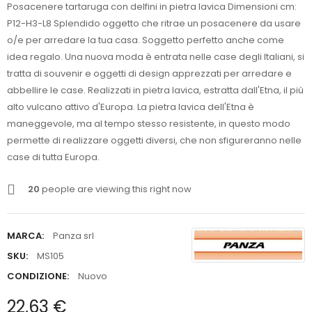
Posacenere tartaruga con delfini in pietra lavica Dimensioni cm:
P12-H3-L8 Splendido oggetto che ritrae un posacenere da usare
o/e per arredare la tua casa. Soggetto perfetto anche come
idea regalo. Una nuova moda è entrata nelle case degli Italiani, si
tratta di souvenir e oggetti di design apprezzati per arredare e
abbellire le case. Realizzati in pietra lavica, estratta dall'Etna, il più
alto vulcano attivo d'Europa. La pietra lavica dell'Etna è
maneggevole, ma al tempo stesso resistente, in questo modo
permette di realizzare oggetti diversi, che non sfigureranno nelle
case di tutta Europa.
20
people are viewing this right now
MARCA:
Panza srl
SKU:
MS105
CONDIZIONE:
Nuovo
22,63 €