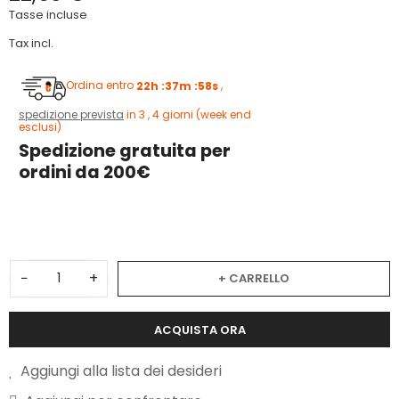
Tasse incluse
Tax incl.
Ordina entro
22h :37m :57s
,
spedizione prevista
in 3 , 4 giorni (week end
esclusi)
Spedizione gratuita per
ordini da 200€
1
−
+
+ CARRELLO
ACQUISTA ORA
Aggiungi alla lista dei desideri