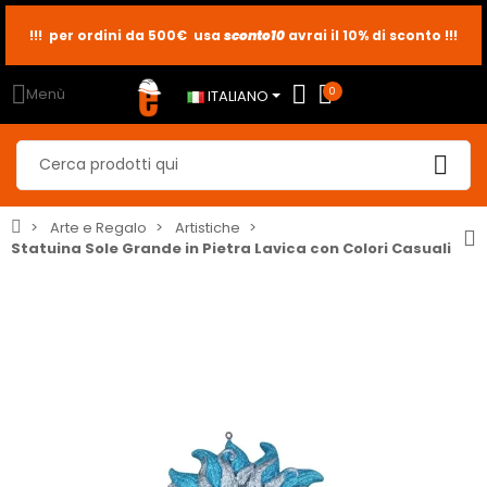
!!! per ordini da 500€ usa
sconto10
sconto5
sconto2
avrai il 10% di sconto !!!
Menù
0
ITALIANO
Arte e Regalo
Artistiche
Statuina Sole Grande in Pietra Lavica con Colori Casuali