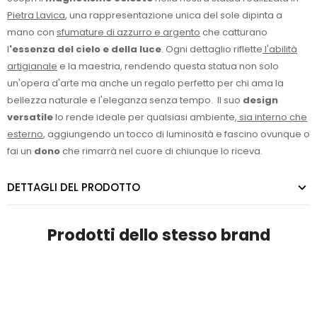
Pietra Lavica
, una rappresentazione unica del sole dipinta a
mano con
sfumature di azzurro e argento
che catturano
l
'essenza del cielo e della luce
. Ogni dettaglio riflette
l'abilità
artigianale
e la maestria, rendendo questa statua non solo
un'opera d'arte ma anche un regalo perfetto per chi ama la
bellezza naturale e l'eleganza senza tempo. Il suo
design
versatile
lo rende ideale per qualsiasi ambiente,
sia interno che
esterno
, aggiungendo un tocco di luminosità e fascino ovunque o
fai un
dono
che rimarrà nel cuore di chiunque lo riceva.
DETTAGLI DEL PRODOTTO
Prodotti dello stesso brand