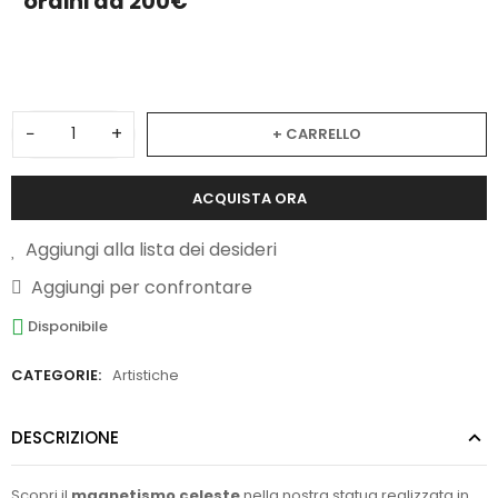
ordini da 200€
2
−
+
+ CARRELLO
ACQUISTA ORA
Aggiungi alla lista dei desideri
Aggiungi per confrontare
Disponibile
CATEGORIE:
Artistiche
DESCRIZIONE
Scopri il
magnetismo celeste
nella nostra statua realizzata in