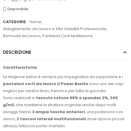
Disponibile
CATEGORIE:
Home
,
Abbigliamento da Lavoro e Alta Visibilità Professionale
,
Bermuda da Lavoro, Pantaloni Corti Multitasche
DESCRIZIONE
Caratteristiche:
La stagione estiva è sempre più impegnativa da sopportare e i
pantaloni corti da lavoro U Power Bonito
sono uno dei capi
migliori per sentirsi liberi, freschi e per tutta la giornata.
Sono realizzati in
tessuto cotone 98% e spandex 2%, 245
g/m2
, che mantiene la struttura originale anche dopo molti
lavaggi; hanno
2 ampie tasche anteriori
, una posteriore con
velcro,
2 tasconi laterali multifunzionali
dove riporre piccoli
attrezzi, fettuccia porta-martello.