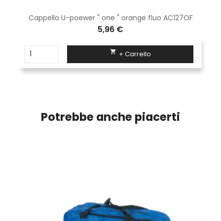
Cappello U-poewer " one " orange fluo AC127OF
5,96 €

+ Carrello
Potrebbe anche piacerti