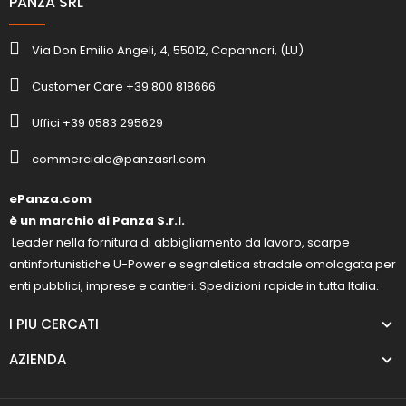
PANZA SRL
Via Don Emilio Angeli, 4, 55012, Capannori, (LU)
Customer Care +39 800 818666
Uffici +39 0583 295629
commerciale@panzasrl.com
ePanza.com
è un marchio di Panza S.r.l.
Leader nella fornitura di abbigliamento da lavoro, scarpe
antinfortunistiche U-Power e segnaletica stradale omologata per
enti pubblici, imprese e cantieri. Spedizioni rapide in tutta Italia.
I PIU CERCATI
AZIENDA