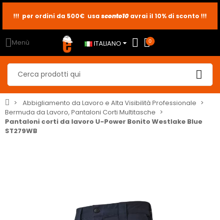
!!! per ordini da 500€ usa
sconto10
sconto5
sconto2
avrai il 10% di sconto !!!
Menù
0
ITALIANO
Abbigliamento da Lavoro e Alta Visibilità Professionale
Bermuda da Lavoro, Pantaloni Corti Multitasche
Pantaloni corti da lavoro U-Power Bonito Westlake Blue
ST279WB