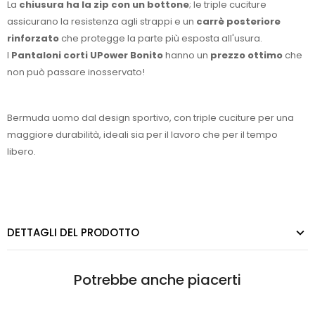
La
chiusura ha la zip con un bottone
; le triple cuciture
assicurano la resistenza agli strappi e un
carrè posteriore
rinforzato
che protegge la parte più esposta all'usura.
I
Pantaloni corti UPower Bonito
hanno un
prezzo ottimo
che
non può passare inosservato!
Bermuda uomo dal design sportivo, con triple cuciture per una
maggiore durabilità, ideali sia per il lavoro che per il tempo
libero.
DETTAGLI DEL PRODOTTO
Potrebbe anche piacerti