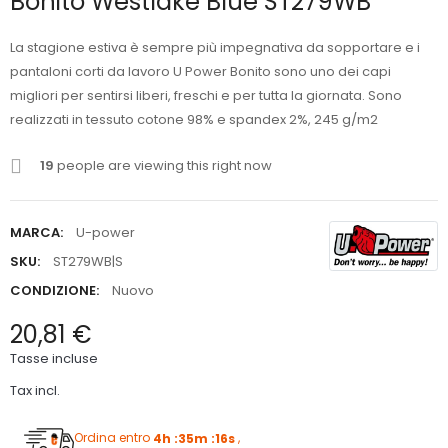
Bonito Westlake Blue ST279WB
La stagione estiva è sempre più impegnativa da sopportare e i
pantaloni corti da lavoro U Power Bonito sono uno dei capi
migliori per sentirsi liberi, freschi e per tutta la giornata. Sono
realizzati in tessuto cotone 98% e spandex 2%, 245 g/m2
19
people are viewing this right now
MARCA:
U-power
SKU:
ST279WB|S
CONDIZIONE:
Nuovo
20,81 €
Tasse incluse
Tax incl.
Ordina entro
4h :35m :15s
,