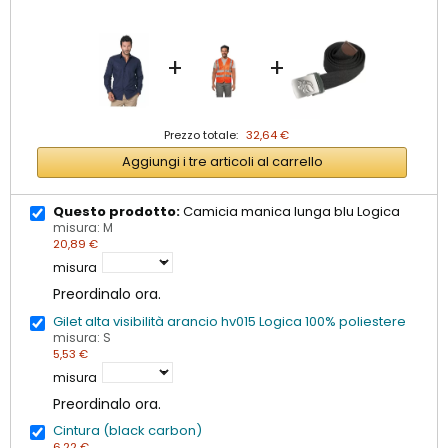
+
+
Prezzo totale:
32,64 €
Aggiungi i tre articoli al carrello
Questo prodotto:
Camicia manica lunga blu Logica
misura: M
20,89 €
misura
Preordinalo ora.
Gilet alta visibilità arancio hv015 Logica 100% poliestere
misura: S
5,53 €
misura
Preordinalo ora.
Cintura (black carbon)
6,22 €