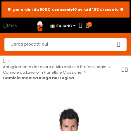
!!! per ordini da 500€ usa
sconto10
sconto5
sconto2
avrai il 10% di sconto !!!
Menù
0
ITALIANO
Abbigliamento da Lavoro e Alta Visibilità Professionale
Camicie da Lavoro in Flanella e Classiche
Camicia manica lunga blu Logica