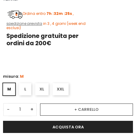
Ordina entro
7h :32m :24s
,
spedizione prevista
in 3 , 4 giorni (week end
esclusi)
Spedizione gratuita per
ordini da 200€
3
misura:
M
M
L
XL
XXL
−
+
+ CARRELLO
ACQUISTA ORA