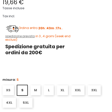
19,66 €
Tasse incluse
Tax incl.
Ordina entro
20h :43m :16s
,
spedizione prevista
in 3 , 4 giorni (week end
esclusi)
Spedizione gratuita per
ordini da 200€
3
misura:
S
XS
S
M
L
XL
XXL
3XL
4XL
5XL