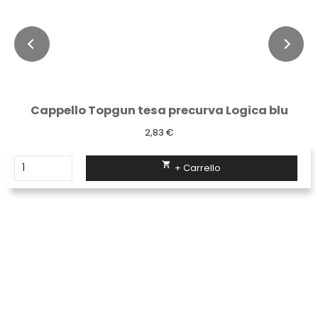
Cappello Topgun tesa precurva Logica blu
2,83 €

+ Carrello