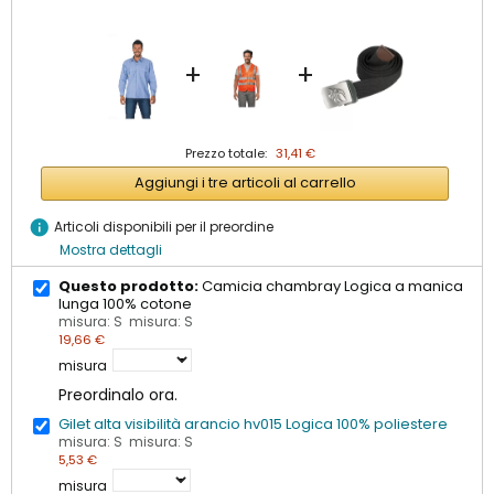
+
+
Prezzo totale:
31,41 €
Aggiungi i tre articoli al carrello
info
Articoli disponibili per il preordine
Mostra dettagli
Questo prodotto:
Camicia chambray Logica a manica
lunga 100% cotone
misura: S misura: S
19,66 €
misura
Preordinalo ora.
Gilet alta visibilità arancio hv015 Logica 100% poliestere
misura: S misura: S
5,53 €
misura