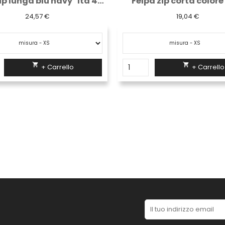
Felpa zip lunga blu navy "Ita 470"
Felpa zip corta colore
24,57 €
19,04 €


+ Carrello
+ Carrello