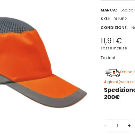
MARCA:
Logica 
SKU:
BUMP2
CONDIZIONE:
N
11,91 €
Tasse incluse
Tax incl.
Ordina 
4 giorni (week en
Spedizione
200€
−
+