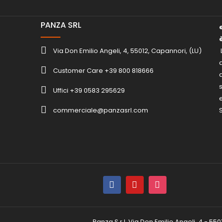
PANZA SRL
Via Don Emilio Angeli, 4, 55012, Capannori, (LU)
Customer Care +39 800 818666
Uffici +39 0583 295629
S
commerciale@panzasrl.com
Panza S.r.l. Via Don Emilio Angeli, 4 - 55