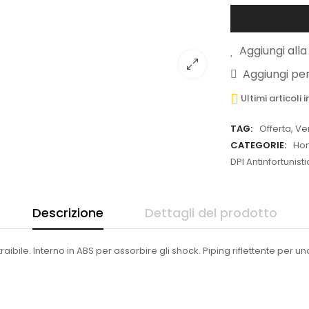
Aggiungi alla 
Aggiungi pe
Ultimi articoli
TAG:
Offerta
,
Ve
CATEGORIE:
Ho
DPI Antinfortunist
Descrizione
Dettagli del prodotto
aibile. Interno in ABS per assorbire gli shock. Piping riflettente per u