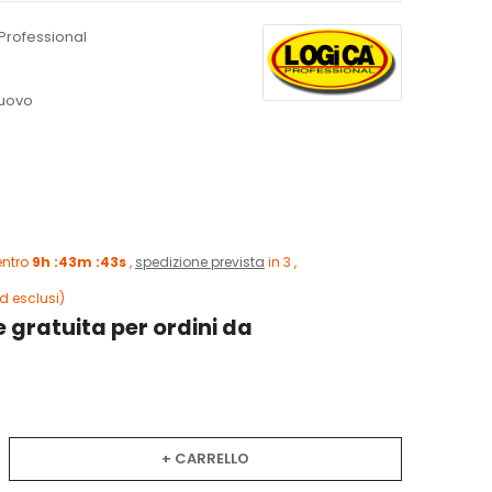
Professional
uovo
entro
9h :43m :42s
,
spedizione prevista
in 3 ,
d esclusi)
 gratuita per ordini da
+ CARRELLO