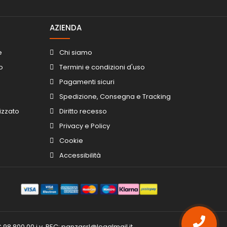
AZIENDA
e
Chi siamo
o
Termini e condizioni d'uso
Pagamenti sicuri
Spedizione, Consegna e Tracking
izzato
Diritto recesso
Privacy e Policy
Cookie
Accessibilità
 98.800,00 i.v. PEC:
panzasrl@legalmail.it