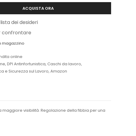
ACQUISTA ORA
lista dei desideri
r confrontare
 in magazzino
ndita online
me
,
DPI Antinfortunistica
,
Caschi da lavoro
,
ica e Sicurezza sul Lavoro
,
Amazon
na maggiore visibilità. Regolazione della fibbia per una