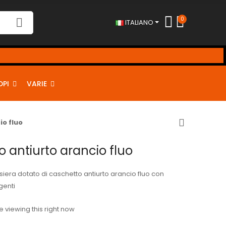
0
ITALIANO
!
DPI
VARIE
o fluo
 antiurto arancio fluo
siera dotato di caschetto antiurto arancio fluo con
genti
 viewing this right now