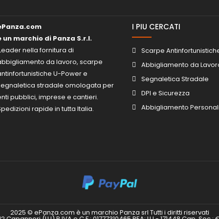
I PIU CERCATI
ePanza.com
è un marchio di Panza S.r.l.
Leader nella fornitura di
Scarpe Antinfortunistich
abbigliamento da lavoro, scarpe
Abbigliamento da Lavor
antinfortunistiche U-Power e
Segnaletica Stradale
segnaletica stradale omologata per
DPI e Sicurezza
enti pubblici, imprese e cantieri.
Abbigliamento Personal
pedizioni rapide in tutta Italia.
2025 © ePanza.com è un marchio Panza srl Tutti i diritti riservati
012 Capannori (LU) P.IVA e C.F.: 01777310465 REA: LU - 171448 Cap. Soc.: €