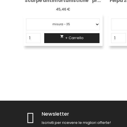
Guanti giallo fluo nitrile nero con dorso...
Scarpe antinfortunistiche " praga " s3
45,46 €

+ Carrello
Newsletter
Iscriviti per ricevere le migliori offerte!