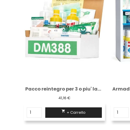
Pacco reintegro per 3 o piu' lavoratori...
Armadietto in metallo per pronto soccorso...
92,75 €

+ Carrello