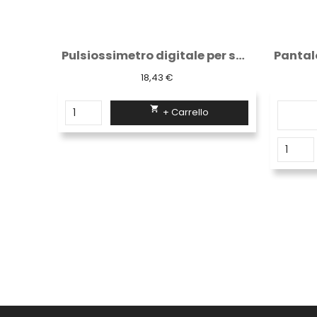
Pulsiossimetro digitale per saturazione
Pantalone impermeabile poliestere arancio...
17,20 €

+ Carrello