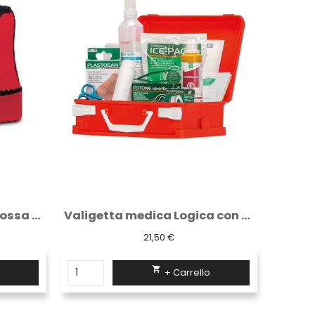
Valigetta medica Logica con supporto per...
Pacco reintegro per 3 o piu' lavoratori
55,82 €

+ Carrello