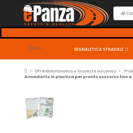
l CHECKOUT
usa i seguenti coupon per sconti dal 2% al 10% 
----
Menù
SEGNALETICA STRADALE
DPI Antinfortunistica e Sicurezza sul Lavoro
Prot
Armadietto in plastica per pronto soccorso fino a