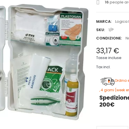
16
people are
MARCA:
Logica 
SKU:
1/P
CONDIZIONE:
N
33,17 €
Tasse incluse
Tax incl.
Ordina 
, 4 giorni (week 
Spedizione
200€