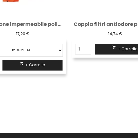
Coppia filtri antiodore p3 con carboni...
Elmetto protettiv
14,74 €
20,27 €


+ Carrello
+ Carrello