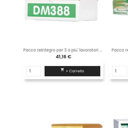
Pacco reintegro per massimo 2 lavoratori
Pacco reintegro per 3 o piu' lavoratori senza sfigmomanometro
Pacco re
41,16 €

+ Carrello