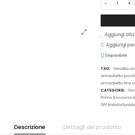
−
+
Aggiungi alla 
Aggiungi pe
Disponibile
TAG:
Vendita on
armadietto pron
armadietto fino 
CATEGORIE:
Ho
Primo Soccorso e
DPI Antinfortunist
Descrizione
Dettagli del prodotto