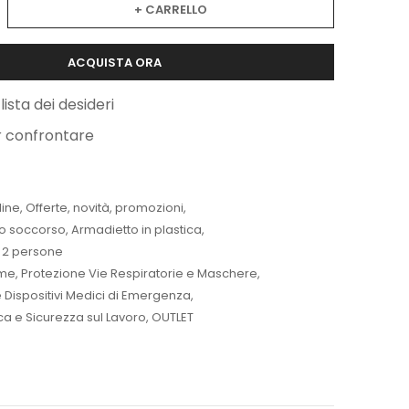
+ CARRELLO
ACQUISTA ORA
lista dei desideri
r confrontare
line
,
Offerte
,
novità
,
promozioni
,
to soccorso
,
Armadietto in plastica
,
a 2 persone
me
,
Protezione Vie Respiratorie e Maschere
,
 Dispositivi Medici di Emergenza
,
ica e Sicurezza sul Lavoro
,
OUTLET