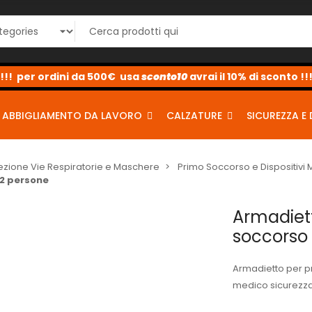
<-
sconto10
sconto5
sconto2
ABBIGLIAMENTO DA LAVORO
CALZATURE
SICUREZZA E 
ezione Vie Respiratorie e Maschere
Primo Soccorso e Dispositivi
 2 persone
Armadiett
soccorso 
Armadietto per p
medico sicurezza