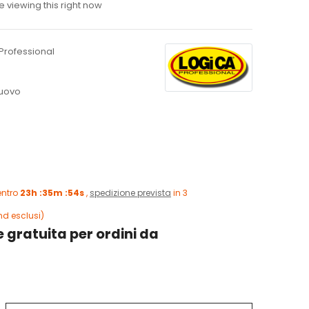
 viewing this right now
Professional
uovo
entro
23h :35m :53s
,
spedizione prevista
in 3
end esclusi)
 gratuita per ordini da