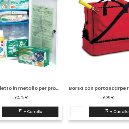
Borsa con portascarpe rossa 48X26X42
19,66 €
21,50 €


+ Carrello
+ Carrello