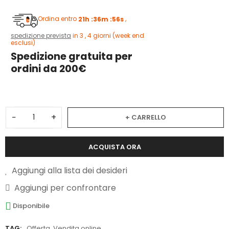
Ordina entro
21h :36m :55s
,
spedizione prevista
in 3 , 4 giorni (week end
esclusi)
Spedizione gratuita per
ordini da 200€
−
+
+ CARRELLO
ACQUISTA ORA
Aggiungi alla lista dei desideri
Aggiungi per confrontare
Disponibile
TAG:
Offerta
,
Vendita online