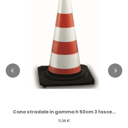
Delineatore di margine 1g 2a 7x10 cm...
4,06 €