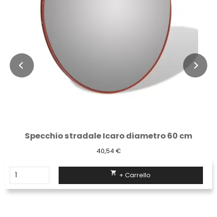
New jersey in plastica impilabile rosso
60,20 €

+ Carrello