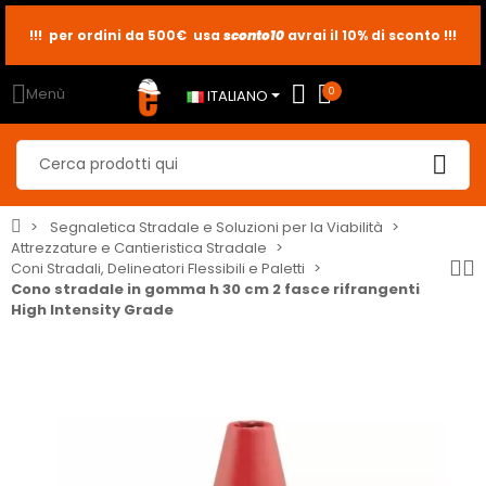
!!! per ordini da 500€ usa
sconto10
sconto5
sconto2
avrai il 10% di sconto !!!
Menù
0
ITALIANO
Segnaletica Stradale e Soluzioni per la Viabilità
Attrezzature e Cantieristica Stradale
Coni Stradali, Delineatori Flessibili e Paletti
Cono stradale in gomma h 30 cm 2 fasce rifrangenti
High Intensity Grade