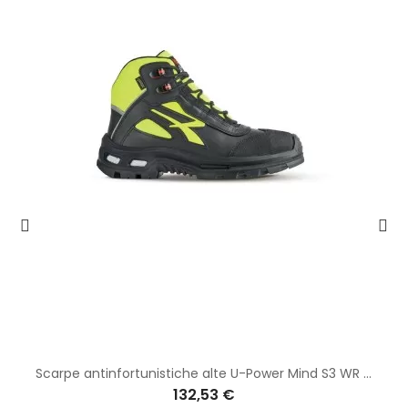
Scarpe antinfortunistiche alte U-Power Mind S3 WR CI RS SRC HI RL1E114
132,53 €