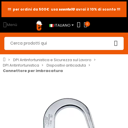
!!! per ordini da 500€ usa
sconto10
sconto5
sconto2
avrai il 10% di sconto !!!
Menù
0
ITALIANO
DPI Antinfortunistica e Sicurezza sul Lavoro
DPI Antinfortunistica
Dispositivi anticaduta
Connettore per imbracatura