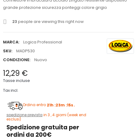
Connettore imbracatura acciaio zingato resistente dispositivo
grande protezione sicurezza ponteggi colore grigio
23
people are viewing this right now
MARCA:
Logica Professional
SKU:
MADP530
CONDIZIONE:
Nuovo
12,29 €
Tasse incluse
Tax incl.
Ordina entro
21h :23m :14s
,
spedizione prevista
in 3 , 4 giorni (week end
esclusi)
Spedizione gratuita per
ordini da 200€