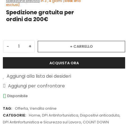
spedizione prevista
in 3 , 4 giorni (week end
esclusi)
Spedizione gratuita per
ordini da 200€
−
+
+ CARRELLO
ACQUISTA ORA
Aggiungi alla lista dei desideri
Aggiungi per confrontare
Disponibile
TAG:
Offerta
,
Vendita online
CATEGORIE:
Home
,
DPI Antinfortunistica
,
Dispositivi anticaduta
,
DPI Antinfortunistica e Sicurezza sul Lavoro
,
COUNT DOWN