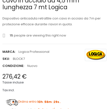
cavo in acciaio da 4,5 mm
lunghezza 7 mt Logica
Dispositivo anticaduta retrattile con cavo in acciaio da 7 m per
protezione efficace durante i lavori in quota.
15
people are viewing this right now
MARCA:
Logica Professional
SKU:
BLOCK7
CONDIZIONE:
Nuovo
276,42 €
Tasse incluse
Tax incl.
Ordina entro
10h :56m :28s
,