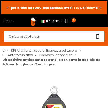
!!! per ordini da 500€ usa
sconto10
sconto5
sconto2
avrai il 10% di sconto !!!
Menù
0
ITALIANO
DPI Antinfortunistica e Sicurezza sul Lavoro
DPI Antinfortunistica
Dispositivi anticaduta
Dispositivo anticaduta retrattile con cavo in acciaio da
4,5 mm lunghezza 7 mt Logica