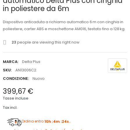
automatico Delta Plus con cinghia
in poliestere da 6m
Dispositivo anticaduta a richiamo automatico 6 m con cinghia in
poliestere, carter ABS e moschettone AM016, testato fino a 128 kg.
23
people are viewing this right now
MARCA:
Delta Plus
SKU:
AN13006C2
CONDIZIONE:
Nuovo
399,67 €
Tasse incluse
Tax incl.
Ordina entro
10h :4m :23s
,