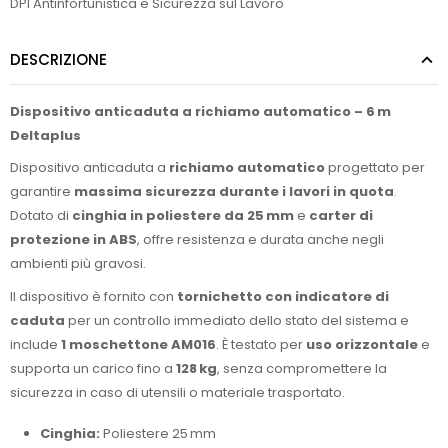
DPI Antinfortunistica e Sicurezza sul Lavoro
DESCRIZIONE
Dispositivo anticaduta a richiamo automatico – 6 m
Deltaplus
Dispositivo anticaduta a
richiamo automatico
progettato per
garantire
massima sicurezza durante i lavori in quota
.
Dotato di
cinghia in poliestere da 25 mm
e
carter di
protezione in ABS
, offre resistenza e durata anche negli
ambienti più gravosi.
Il dispositivo è fornito con
tornichetto con indicatore di
caduta
per un controllo immediato dello stato del sistema e
include
1 moschettone AM016
. È testato per
uso orizzontale
e
supporta un carico fino a
128 kg
, senza compromettere la
sicurezza in caso di utensili o materiale trasportato.
Cinghia:
Poliestere 25 mm