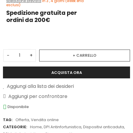
spedizione prevista
in 3 , 4 giorni (week end
esclusi)
Spedizione gratuita per
ordini da 200€
2
−
+
+ CARRELLO
ACQUISTA ORA
Aggiungi alla lista dei desideri
Aggiungi per confrontare
Disponibile
TAG:
Offerta
,
Vendita online
CATEGORIE:
Home
,
DPI Antinfortunistica
,
Dispositivi anticaduta
,