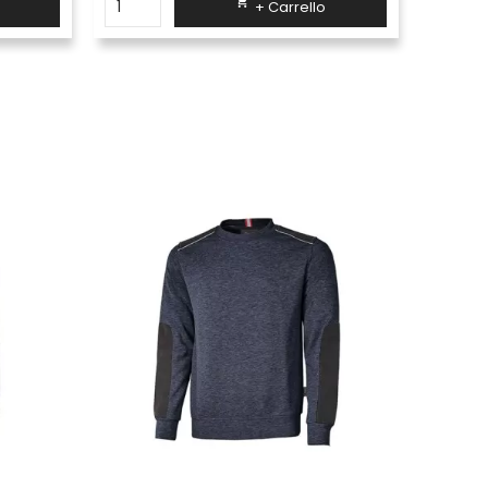

+ Carrello