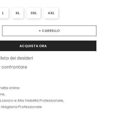
L
XL
3XL
4XL
+ CARRELLO
ACQUISTA ORA
lista dei desideri
r confrontare
ndita online
me
,
Lavoro e Alta Visibilità Professionale
,
 Maglieria Professionale