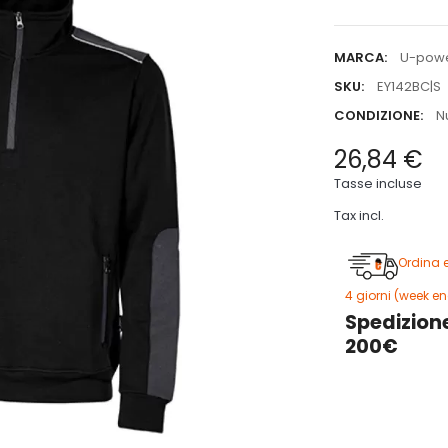
MARCA:
U-pow
SKU:
EY142BC|S
CONDIZIONE:
N
26,84 €
Tasse incluse
Tax incl.
Ordina 
4 giorni (week en
Spedizione
200€
5