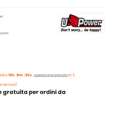
er
uovo
entro
15h :5m :29s
,
spedizione prevista
in 3 ,
d esclusi)
 gratuita per ordini da