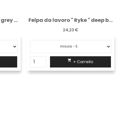
Felpa da lavoro " Ryke " deep blue
Tuta intera Logica monouso con cappuccio...
2,28 €

+ Carrello