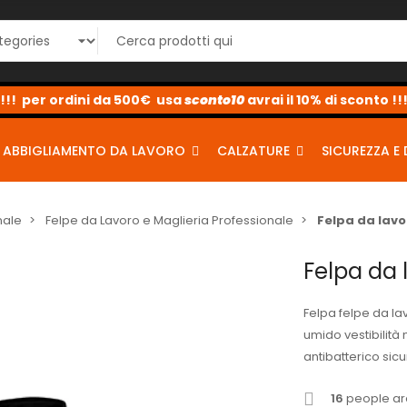
sconto10
sconto5
sconto2
ABBIGLIAMENTO DA LAVORO
CALZATURE
SICUREZZA E 
nale
Felpe da Lavoro e Maglieria Professionale
Felpa da lavo
Felpa da 
Felpa felpe da l
umido vestibilità
antibatterico sic
16
people are