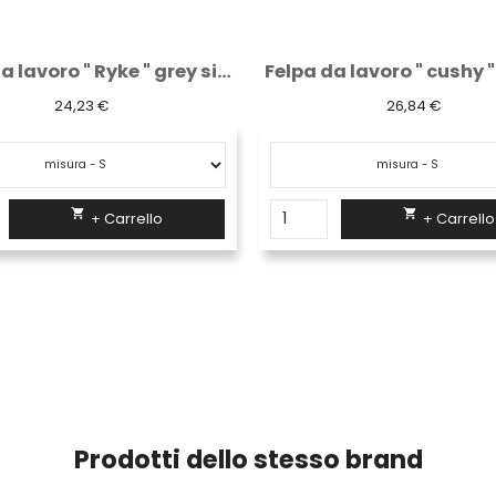
Felpa da lavoro " cushy " grey meteorite
26,84 €
24,23 €


+ Carrello
+ Carrello
Prodotti dello stesso brand