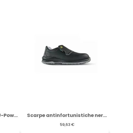
Scarpe antinfortunistiche nere U-Power...
Ginocchiera (black carbon)
8,79 €