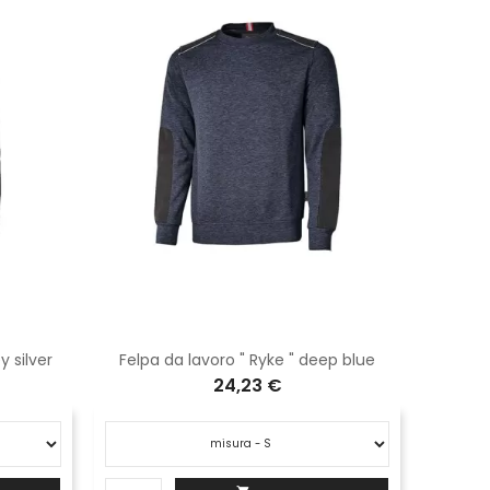
y silver
Felpa da lavoro " Ryke " deep blue
Felpa 
24,23 €