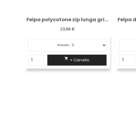
Felpa polycotone zip lunga grigia/nera
Felpa da lavoro " Ryke " grey silver
24,23 €

+ Carrello