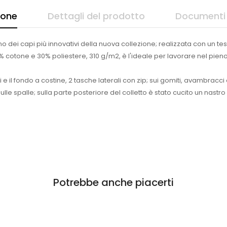
ione
Dettagli del prodotto
Documenti 
dei capi più innovativi della nuova collezione; realizzata con un tess
, 70% cotone e 30% poliestere, 310 g/m2, è l'ideale per lavorare nel pien
i e il fondo a costine, 2 tasche laterali con zip; sui gomiti, avambracci 
sulle spalle; sulla parte posteriore del colletto è stato cucito un nastro
Potrebbe anche piacerti