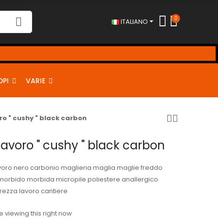
0
ITALIANO
DPI
VARIE
ro " cushy " black carbon
lavoro " cushy " black carbon
avoro nero carbonio maglieria maglia maglie freddo
 morbido morbida micropile poliestere anallergico
urezza lavoro cantiere
 viewing this right now