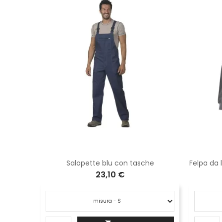
Tuta in polipropilene Logica con cappuccio bianca XPERT500
Salopette blu con tasche
Felpa da 
23,10 €