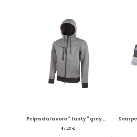
Felpa da lavoro " tasty " grey meteorite
Scarpe antinfortunistiche U-Power Kimi S1P...
60,08 €