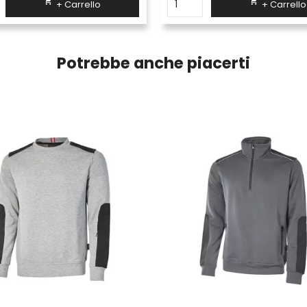


+ Carrello
+ Carrello
Potrebbe anche piacerti