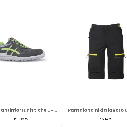
Pantaloncini da lavoro U-Power Ares U-4...
56,14 €
59,63 €