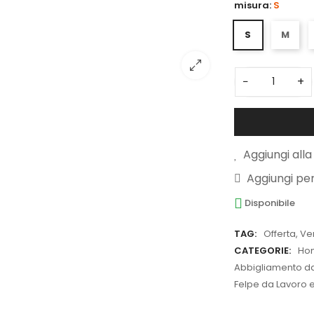
misura:
S
S
M
−
+
Aggiungi alla 
Aggiungi pe
Disponibile
TAG:
Offerta
,
Ve
CATEGORIE:
Ho
Abbigliamento da 
Felpe da Lavoro e