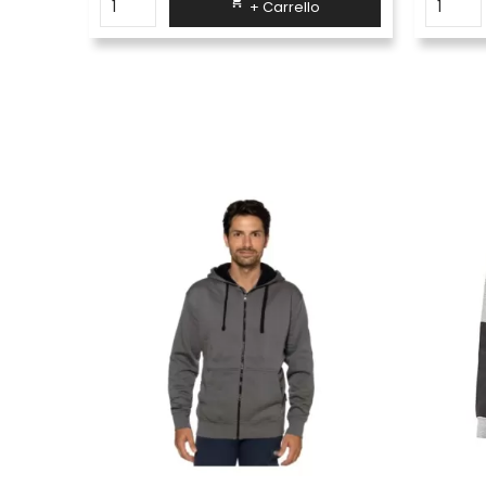

+ Carrello