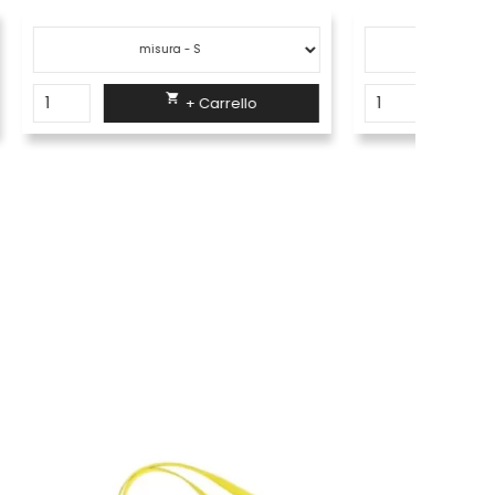

+ Carrello