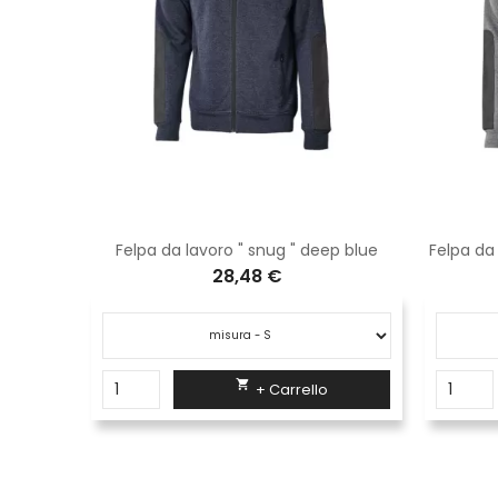
k carbon
Felpa da lavoro " snug " deep blue
Felpa da
28,48 €

+ Carrello