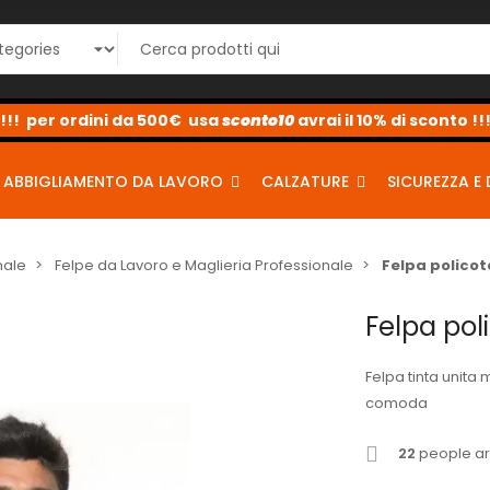
sconto10
sconto5
sconto2
ABBIGLIAMENTO DA LAVORO
CALZATURE
SICUREZZA E 
nale
Felpe da Lavoro e Maglieria Professionale
Felpa policot
Felpa pol
Felpa tinta unita
comoda
22
people are