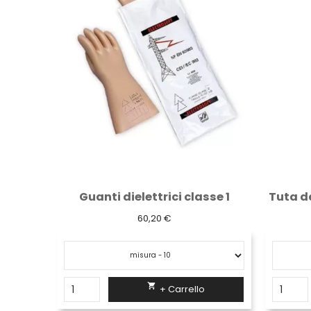
se 1
Tuta da lavoro Logica in Massaua verde...
Pan
25,80 €

+ Carrello