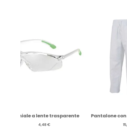
arente
Pantalone con elastico cotone bianco
15,60 €