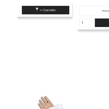

+ Carrello