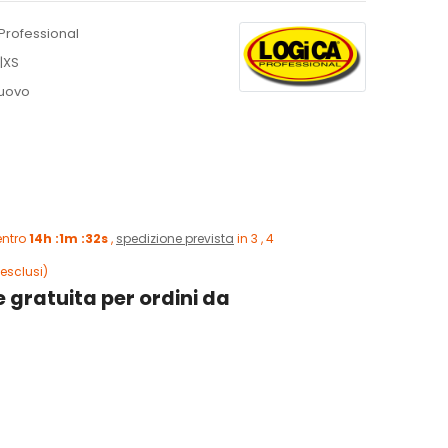
Professional
|XS
uovo
entro
14h :1m :31s
,
spedizione prevista
in 3 , 4
esclusi)
 gratuita per ordini da