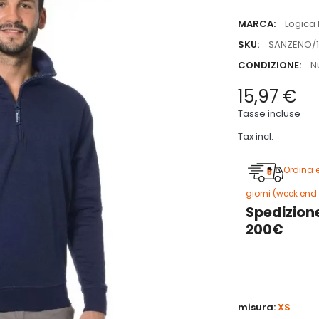
MARCA:
Logica 
SKU:
SANZENO/1
CONDIZIONE:
N
15,97 €
Tasse incluse
Tax incl.
Ordina 
giorni (week end 
Spedizione
200€
3
misura:
XS