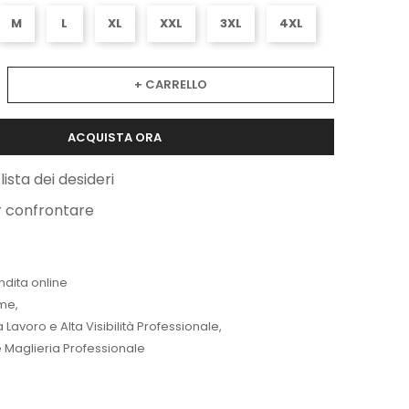
M
L
XL
XXL
3XL
4XL
+ CARRELLO
ACQUISTA ORA
lista dei desideri
r confrontare
ndita online
me
,
Lavoro e Alta Visibilità Professionale
,
 Maglieria Professionale