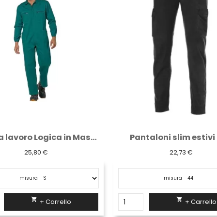
taloni slim estivi neri
22,73 €
6,14 €

+ Carrello

+ Carrello