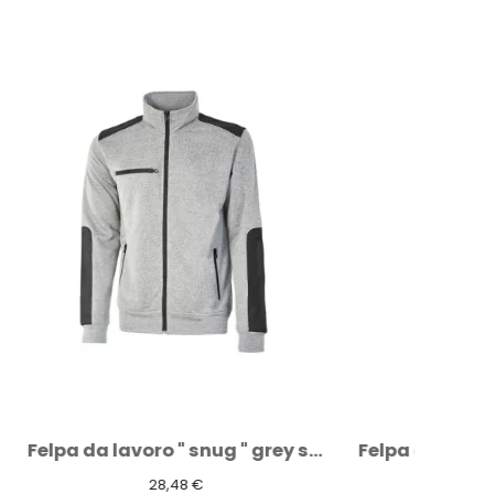
Felpa da lavoro " snug " grey silver
Felpa da lavoro " snug " deep blue
28,48 €