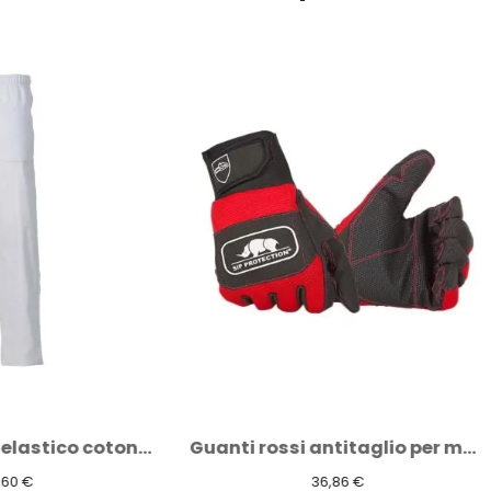
Guanti rossi antitaglio per motosega...
36,86 €
28,48 €