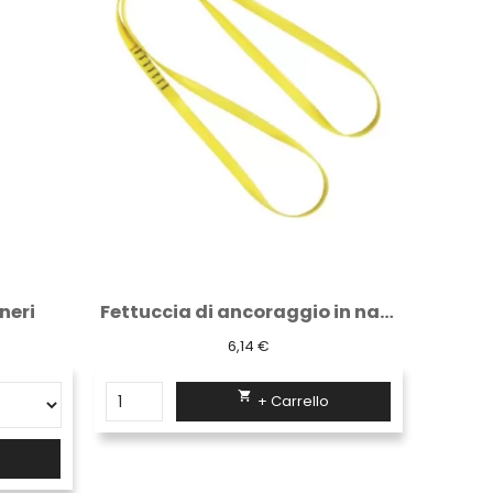
Fettuccia di ancoraggio in nastro 120cm
Scarpa alta antinfortunistica Logica S30K...
36,24 €

+ Carrello