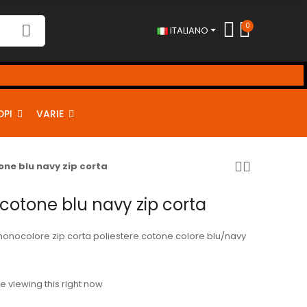
0
ITALIANO
DPI
VARIE
one blu navy zip corta
icotone blu navy zip corta
 monocolore zip corta poliestere cotone colore blu/navy
 viewing this right now