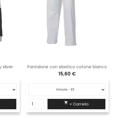
 silver
Pantalone con elastico cotone bianco
Occ
15,60 €

+ Carrello