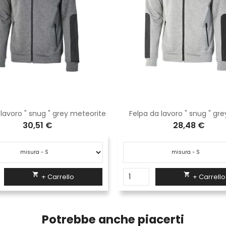
 lavoro " snug " grey meteorite
Felpa da lavoro " snug " grey
30,51 €
28,48 €


+ Carrello
+ Carrello
Potrebbe anche piacerti