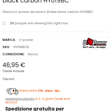
black carbon HY019BC
Giacca U-power da lavoro Shake black carbon HY019BC
25
people are viewing this right now
MARCA:
U-power
SKU:
HY019BC|S
CONDIZIONE:
Nuovo
46,95 €
Tasse incluse
Tax incl.
Ordina entro
17h :20m :15s
,
spedizione prevista
in 3 , 4 giorni (week end
esclusi)
Spedizione gratuita per