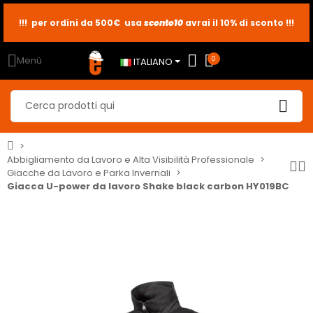
!!! per ordini da 500€ usa
sconto10
sconto5
sconto2
avrai il 10% di sconto !!!
Menù
0
ITALIANO
Abbigliamento da Lavoro e Alta Visibilità Professionale
Giacche da Lavoro e Parka Invernali
Giacca U-power da lavoro Shake black carbon HY019BC