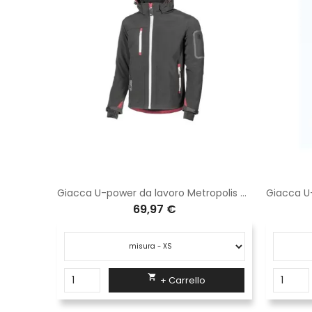
Polo Welta2 jersey bianco Logica manica corta
Giacca U-power da lavoro Metropolis black carbon DW024BC
69,97 €

+ Carrello