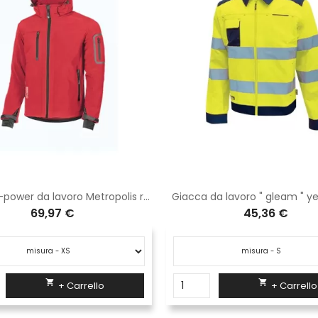
Giacca U-power da lavoro Metropolis red magma DW024RM
Giacca da lavoro " gleam " ye
69,97 €
45,36 €


+ Carrello
+ Carrello