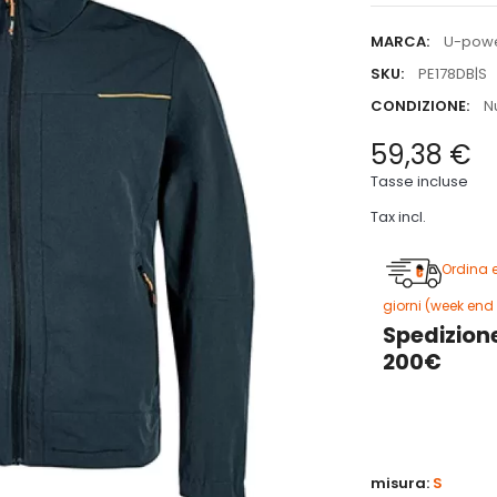
MARCA:
U-pow
SKU:
PE178DB|S
CONDIZIONE:
N
59,38 €
Tasse incluse
Tax incl.
Ordina 
giorni (week end 
Spedizione
200€
5
misura:
S