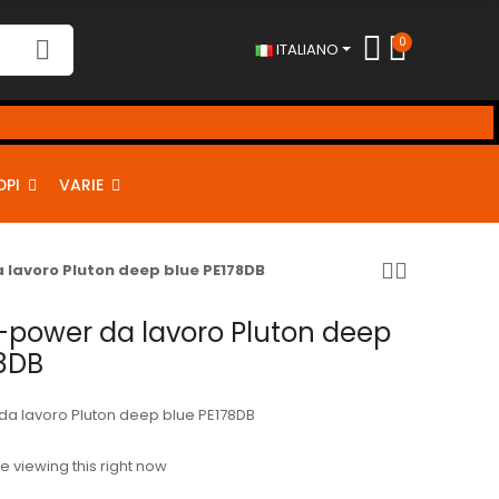
0
ITALIANO
DPI
VARIE
 lavoro Pluton deep blue PE178DB
-power da lavoro Pluton deep
78DB
a lavoro Pluton deep blue PE178DB
 viewing this right now