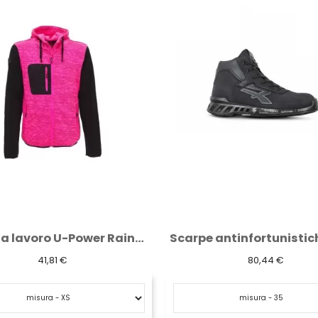
Scarpe antinfortunistiche alte U-Power...
80,44 €
73,91 €