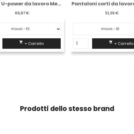
Pantaloni corti da lavoro " start " black...
51,39 €
69,28 €


+ Carrello
+ Carrello
Prodotti dello stesso brand