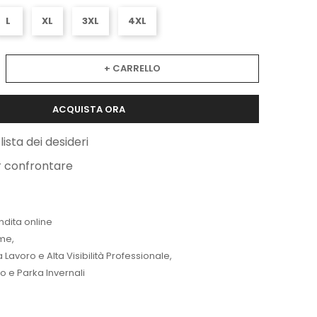
L
XL
3XL
4XL
+ CARRELLO
ACQUISTA ORA
lista dei desideri
r confrontare
ndita online
me
,
Lavoro e Alta Visibilità Professionale
,
 e Parka Invernali