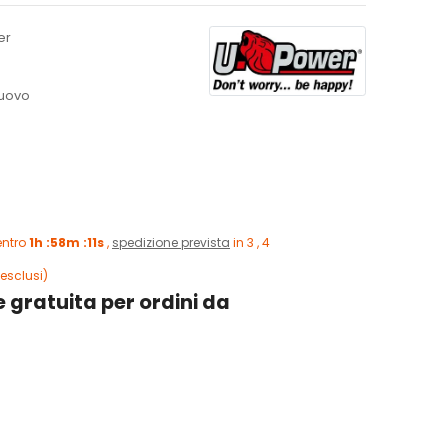
er
uovo
entro
1h :58m :10s
,
spedizione prevista
in 3 , 4
esclusi)
 gratuita per ordini da