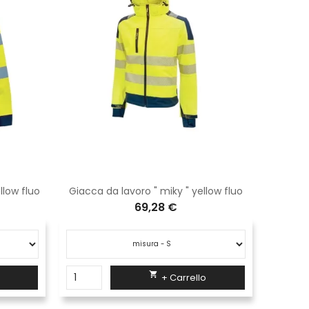
llow fluo
Giacca da lavoro " miky " yellow fluo
69,28 €

+ Carrello