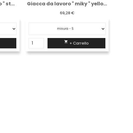
Giacca da lavoro " miky " yellow fluo
Pantaloni corti da lavoro " party " stone...
33,05 €

+ Carrello