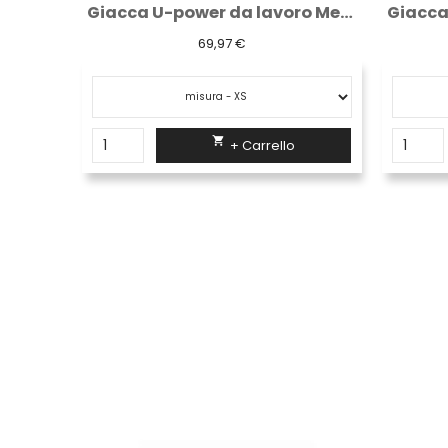
Giacca U-power da lavoro Metropolis red...
Giacca U-power da lavoro Metropolis black...
69,97 €

+ Carrello