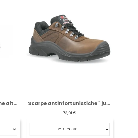
Scarpe antinfortunistiche " jump " s3 hro...
Scarpe da lavoro U-Power Henry S3 SRC UF10074
61,28 €