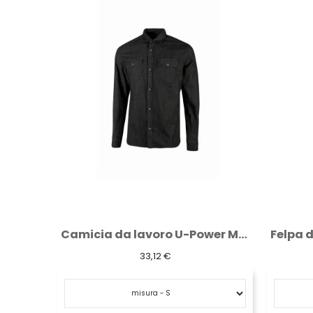
Camicia da lavoro U-Power Maple Black...
Felpa da lavoro U-Power Rainbow con...
41,81 €