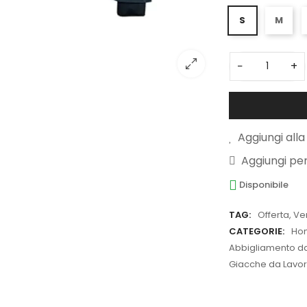
S
M
−
+
Aggiungi alla 
Aggiungi pe
Disponibile
TAG:
Offerta
,
Ve
CATEGORIE:
Ho
Abbigliamento da 
Giacche da Lavoro