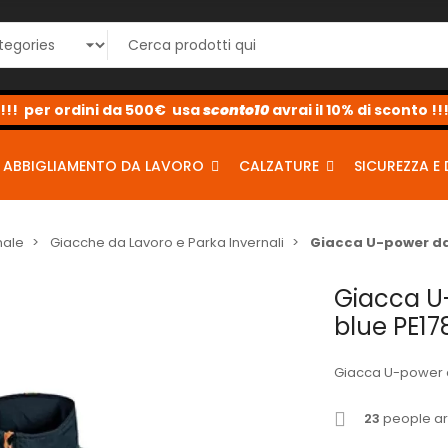
sconto10
sconto5
sconto2
ABBIGLIAMENTO DA LAVORO
CALZATURE
SICUREZZA E 
nale
Giacche da Lavoro e Parka Invernali
Giacca U-power da
Giacca U
blue PE1
Giacca U-power d
23
people are