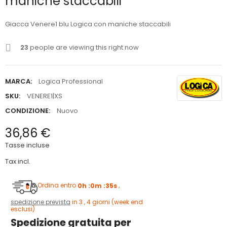
maniche staccabili
Giacca Venere1 blu Logica con maniche staccabili
23
people are viewing this right now
MARCA:
Logica Professional
SKU:
VENERE1|XS
CONDIZIONE:
Nuovo
36,86 €
Tasse incluse
Tax incl.
Ordina entro
0h :0m :34s
,
spedizione prevista
in 3 , 4 giorni (week end
esclusi)
Spedizione gratuita per