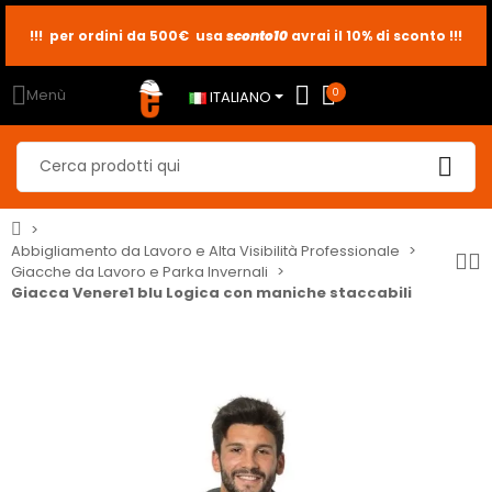
sconto10
sconto5
sconto2
Menù
0
ITALIANO
Abbigliamento da Lavoro e Alta Visibilità Professionale
Giacche da Lavoro e Parka Invernali
Giacca Venere1 blu Logica con maniche staccabili