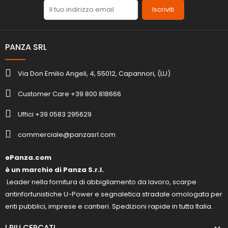
Iscriviti
PANZA SRL
Via Don Emilio Angeli, 4, 55012, Capannori, (LU)
Customer Care +39 800 818666
Uffici +39 0583 295629
commerciale@panzasrl.com
ePanza.com
è un marchio di Panza S.r.l.
Leader nella fornitura di abbigliamento da lavoro, scarpe
antinfortunistiche U-Power e segnaletica stradale omologata per
enti pubblici, imprese e cantieri. Spedizioni rapide in tutta Italia.
I PIU CERCATI