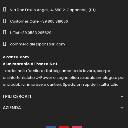
Via Don Emilio Angeli, 4, 55012, Capannori, (LU)
Customer Care +39 800 818666
Uffici +39 0583 295629
commerciale@panzasrl.com
ePanza.com
è un marchio di Panza S.r.l.
Leader nella fornitura di abbigliamento da lavoro, scarpe
antinfortunistiche U-Power e segnaletica stradale omologata per
enti pubblici, imprese e cantieri. Spedizioni rapide in tutta Italia.
I PIU CERCATI
AZIENDA