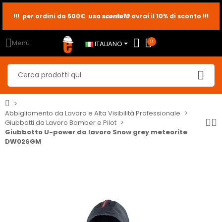
sconto10
sconto5
sconto2
Menù
0
ITALIANO
Abbigliamento da Lavoro e Alta Visibilità Professionale
Giubbotti da Lavoro Bomber e Pilot
Giubbotto U-power da lavoro Snow grey meteorite
DW026GM