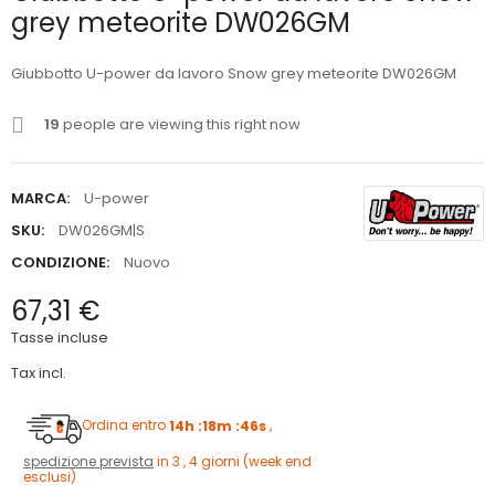
grey meteorite DW026GM
Giubbotto U-power da lavoro Snow grey meteorite DW026GM
19
people are viewing this right now
MARCA:
U-power
SKU:
DW026GM|S
CONDIZIONE:
Nuovo
67,31 €
Tasse incluse
Tax incl.
Ordina entro
14h :18m :45s
,
spedizione prevista
in 3 , 4 giorni (week end
esclusi)