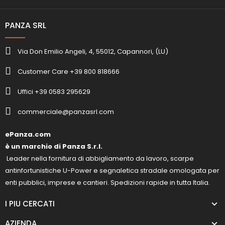
PANZA SRL
Via Don Emilio Angeli, 4, 55012, Capannori, (LU)
Customer Care +39 800 818666
Uffici +39 0583 295629
commerciale@panzasrl.com
ePanza.com
è un marchio di Panza S.r.l.
Leader nella fornitura di abbigliamento da lavoro, scarpe
antinfortunistiche U-Power e segnaletica stradale omologata per
enti pubblici, imprese e cantieri. Spedizioni rapide in tutta Italia.
I PIU CERCATI
AZIENDA