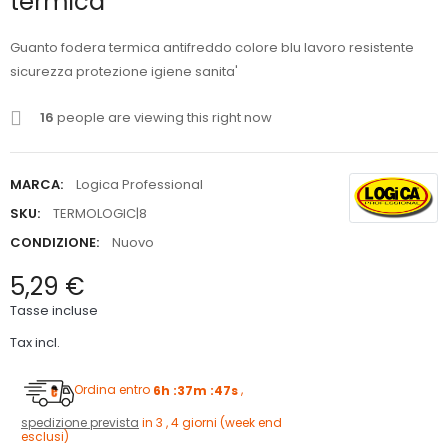
termica
Guanto fodera termica antifreddo colore blu lavoro resistente
sicurezza protezione igiene sanita'
16
people are viewing this right now
MARCA:
Logica Professional
SKU:
TERMOLOGIC|8
CONDIZIONE:
Nuovo
5,29 €
Tasse incluse
Tax incl.
Ordina entro
6h :37m :46s
,
spedizione prevista
in 3 , 4 giorni (week end
esclusi)