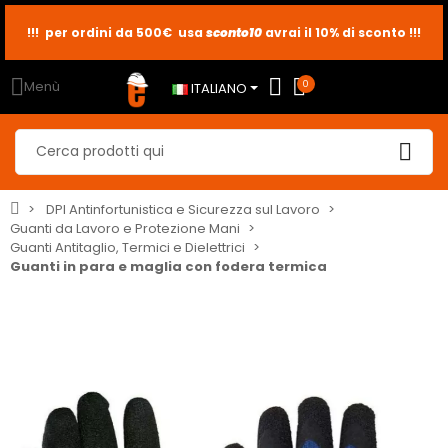
!!! per ordini da 500€ usa
sconto10
sconto5
sconto2
avrai il 10% di sconto !!!
Menù
0
ITALIANO
DPI Antinfortunistica e Sicurezza sul Lavoro
Guanti da Lavoro e Protezione Mani
Guanti Antitaglio, Termici e Dielettrici
Guanti in para e maglia con fodera termica