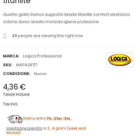
titanlite
Guanto giallo bianco supporto tessile titanlite comfort destrezza
cotone dorso areato morbido igiene protezione
23
people are viewing this right now
MARCA:
Logica Professional
SKU:
MAPA397|7
CONDIZIONE:
Nuovo
4,36 €
Tasse incluse
Tax incl.
Ordina entro
7h :21m :30s
,
spedizione prevista
in 3 , 4 giorni (week end
esclusi)