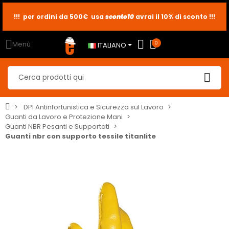
!!! per ordini da 500€ usa
sconto10
sconto5
sconto2
avrai il 10% di sconto !!!
Menù
0
ITALIANO
DPI Antinfortunistica e Sicurezza sul Lavoro
Guanti da Lavoro e Protezione Mani
Guanti NBR Pesanti e Supportati
Guanti nbr con supporto tessile titanlite