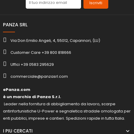
Iscriviti
PANZA SRL
Via Don Emilio Angeli, 4, 55012, Capannori, (LU)
Customer Care +39 800 818666
Uffici +39 0583 295629
commerciale@panzasrl.com
ePanza.com
è un marchio di Panza S.r.l.
Leader nella fornitura di abbigliamento da lavoro, scarpe
antinfortunistiche U-Power e segnaletica stradale omologata per
enti pubblici, imprese e cantieri. Spedizioni rapide in tutta Italia.
I PIU CERCATI