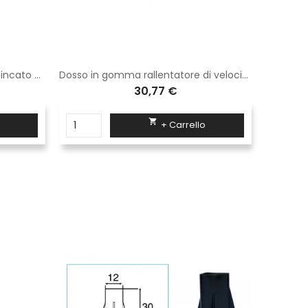
Palo diam 60 h 2 mt tubolare zincato antirotazione
Dosso in gomma rallentatore di velocità in gomma h 3 cm (60x48)-Esclusi Tasselli
30,77 €

+ Carrello