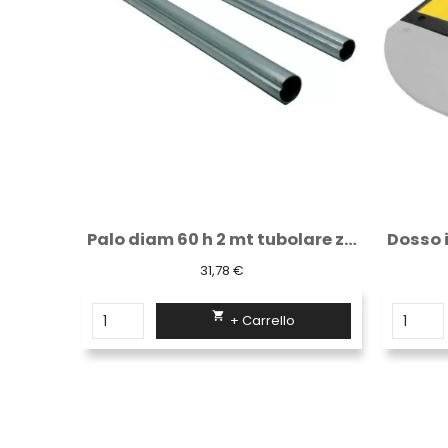
Palo diam 60 h 2 mt tubolare zincato...
Dosso in gomma rallentatore di velocità in...
30,77 €

+ Carrello