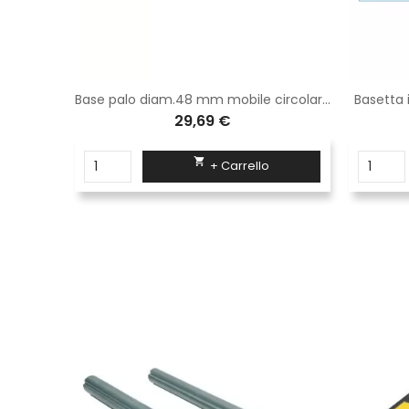
Archetto parapedonale rosso con piastre inferiori di fissaggio diam 48 mm (96x48 cm)
Base palo diam.48 mm mobile circolare con canotto a vite per innesto
Basetta 
29,69 €

+ Carrello