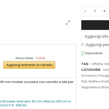
−
+
Aggiungi alla 
Aggiungi pe
Disponibile
Prezzo totale:
77,33 €
TAG:
Offerta
,
Ve
Aggiungi entrambi al carrello
CATEGORIE:
Ho
Accessori, Fissa
Pali, Staffe e Sos
 60 mm mobile circolare con canotto a vite per
Segnaletica Strada
a Stradale diametro 60 mm Altezza 300 cm in
rma D.P.R. 495/92