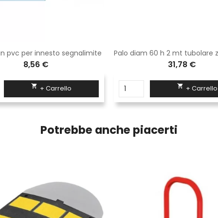
in pvc per innesto segnalimite
8,56 €
31,78 €


+ Carrello
+ Carrello
Potrebbe anche piacerti