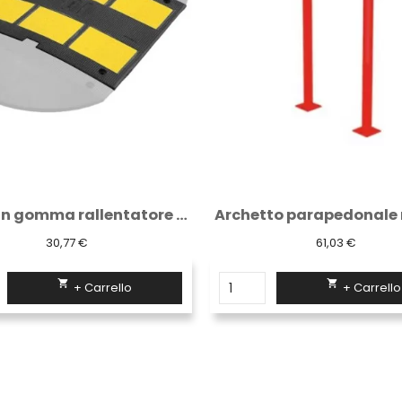
Archetto parapedonale rosso con piastre...
61,03 €
8,56 €


+ Carrello
+ Carrello