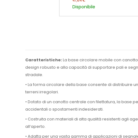
47,64 €
Disponibile
Caratteristiche:
La base circolare mobile con canotto 
design robusto e alla capacità di supportare pali e segna
stradale.
• La forma circolare della base consente di distribuire u
terreni irregolari.
• Dotato di un canotto centrale con filettatura, la base
accidentali o spostamenti indesiderati.
• Costruita con materiali di alta qualità resistenti agli a
all’aperto.
• Adatta per una vasta gamma di applicazioni di segnaleti