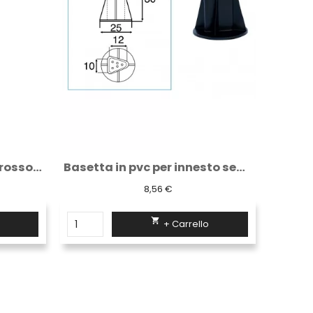
Basetta in pvc per innesto segnalimite
Base palo diam.48 mm mobile circolare con...
29,69 €

+ Carrello