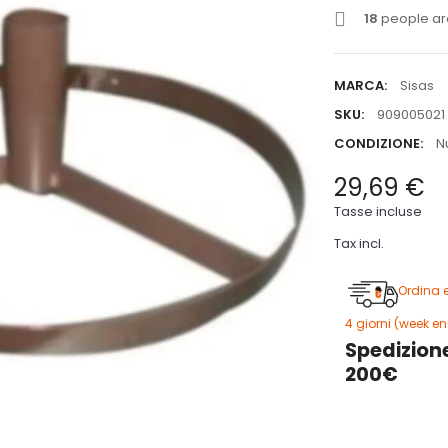
18
people are
MARCA:
Sisas
SKU:
909005021
CONDIZIONE:
N
29,69 €
Tasse incluse
Tax incl.
Ordina 
4 giorni (week en
Spedizione
200€
3