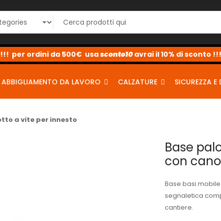
sconto10
sconto5
sconto2
ABBIGLIAMENTO DA LAVORO
CALZATURE
SICUREZZA E 
tto a vite per innesto
Base palo
con canot
Base basi mobile m
segnaletica com
cantiere.