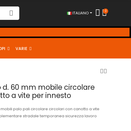
0
ITALIANO
DPI
VARIE
 d. 60 mm mobile circolare
to a vite per innesto
obili palo pali circolare circolari con canotto a vite
plementare stradale temporanea sicurezza lavoro