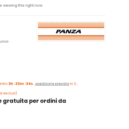
 viewing this right now
uovo
entro
3h :33m :33s
,
spedizione prevista
in 3 ,
d esclusi)
 gratuita per ordini da