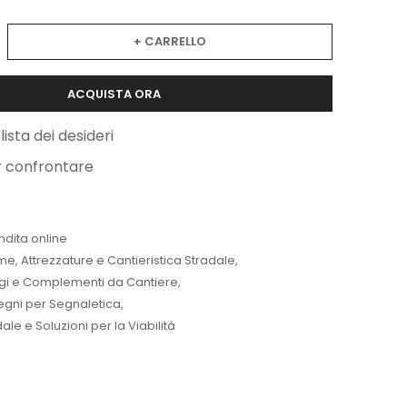
+ CARRELLO
ACQUISTA ORA
lista dei desideri
r confrontare
ndita online
me
,
Attrezzature e Cantieristica Stradale
,
ggi e Complementi da Cantiere
,
tegni per Segnaletica
,
le e Soluzioni per la Viabilità