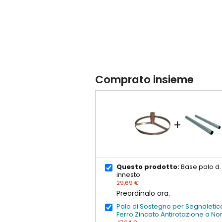
Comprato insieme
+
Questo prodotto:
Base palo d.
innesto
29,69 €
Preordinalo ora.
Palo di Sostegno per Segnaletic
Ferro Zincato Antirotazione a No