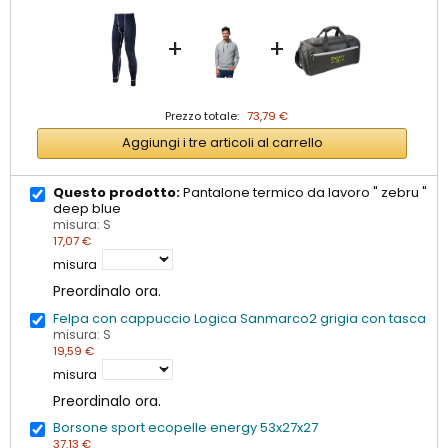
+
+
Prezzo totale:
73,79 €
Aggiungi i tre articoli al carrello
Questo prodotto:
Pantalone termico da lavoro " zebru "
deep blue
misura: S
17,07 €
misura
Preordinalo ora.
Felpa con cappuccio Logica Sanmarco2 grigia con tasca
misura: S
19,59 €
misura
Preordinalo ora.
Borsone sport ecopelle energy 53x27x27
37,13 €