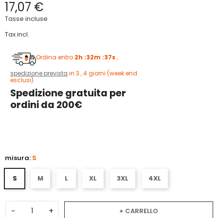
17,07 €
Tasse incluse
Tax incl.
Ordina entro
2h :32m :36s
,
spedizione prevista
in 3 , 4 giorni (week end
esclusi)
Spedizione gratuita per
ordini da 200€
5
misura:
S
S
M
L
XL
3XL
4XL
−
+
+ CARRELLO