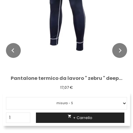
Pantalone termico da lavoro " zebru " deep...
17,07 €

+ Carrello