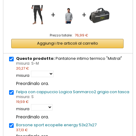
+
+
Prezzo totale:
76,99 €
Aggiungi i tre articoli al carrello
Questo prodotto:
Pantalone intimo termico "Mistral"
misura: S-M
20,27 €
misura
Preordinalo ora.
Felpa con cappuccio Logica Sanmarco2 grigia con tasca
misura: S
19,59 €
misura
Preordinalo ora.
Borsone sport ecopelle energy 53x27x27
37,13 €