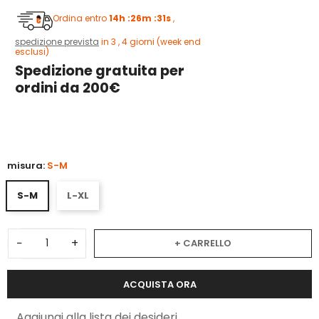
Ordina entro
14h :26m :31s
,
spedizione prevista
in 3 , 4 giorni (week end
esclusi)
Spedizione gratuita per
ordini da 200€
3
misura:
S-M
S-M
L-XL
−
+
+ CARRELLO
ACQUISTA ORA
Aggiungi alla lista dei desideri