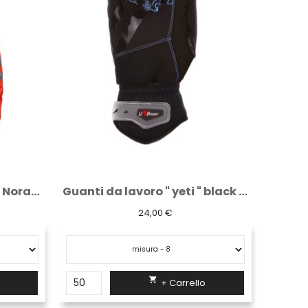
Completo impermeabile Norain alta...
Guanti da lavoro " yeti " black carbon
24,00 €

+ Carrello