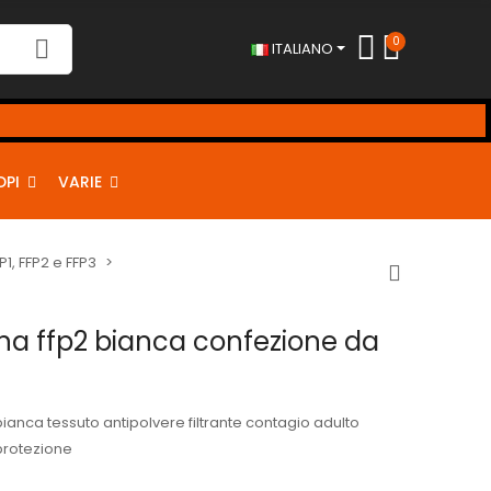
0
ITALIANO
DPI
VARIE
P1, FFP2 e FFP3
na ffp2 bianca confezione da
ianca tessuto antipolvere filtrante contagio adulto
protezione