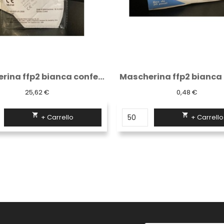
Mascherina ffp2 bianca confezione da 50 pezzi
25,62 €
0,48 €


+ Carrello
+ Carrello