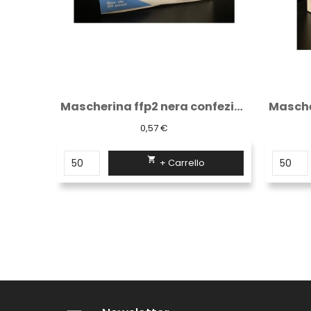
Mascherina ffp2 nera confezione da 20 pezzi
0,57 €

+ Carrello