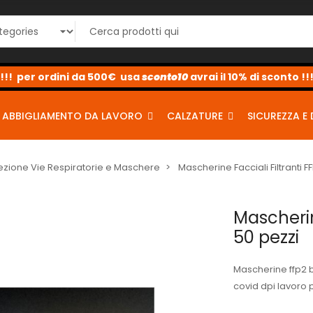
 2% al 10% <-
sconto10
sconto5
sconto2
ABBIGLIAMENTO DA LAVORO
CALZATURE
SICUREZZA E 
ezione Vie Respiratorie e Maschere
Mascherine Facciali Filtranti FF
Mascheri
50 pezzi
Mascherine ffp2 b
covid dpi lavoro 