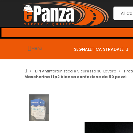
EZZI GIÙ, al CHECKOUT
usa i seguenti coupon per sconti dal
----
Menù
SEGNALETICA STRADALE
DPI Antinfortunistica e Sicurezza sul Lavoro
Prot
Mascherina ffp2 bianca confezione da 50 pezzi