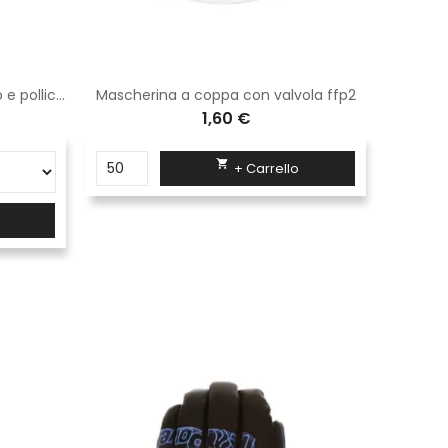
Guanti crosta groppone palmo e pollice rinforzato con manicotto.
Mascherina a coppa con valvola ffp2
1,60 €

+ Carrello