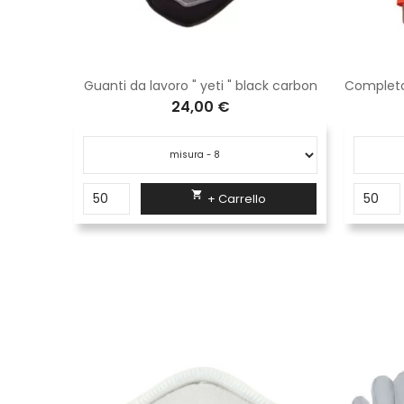
Guanti da lavoro " yeti " black carbon
24,00 €

+ Carrello