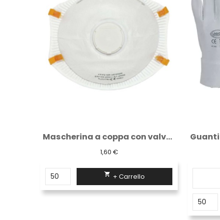
Mascherina a coppa con valvola ffp2
1,60 €

+ Carrello