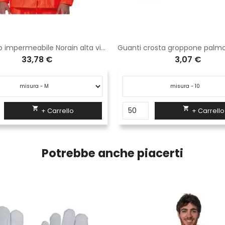
Completo impermeabile Norain alta visibilità arancio Logica
33,78 €
3,07 €


+ Carrello
+ Carrello
Potrebbe anche piacerti