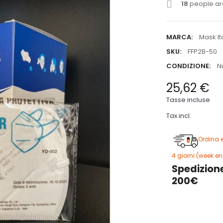
18
people are
MARCA:
Mask It
SKU:
FFP2B-50
CONDIZIONE:
N
25,62 €
Tasse incluse
Tax incl.
Ordina 
4 giorni (week en
Spedizione
200€
3