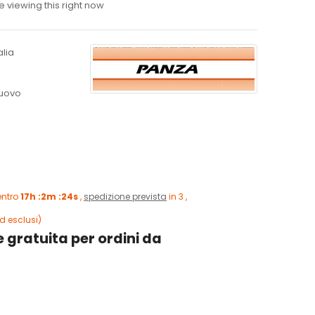
 viewing this right now
alia
uovo
entro
17h :2m :23s
,
spedizione prevista
in 3 ,
d esclusi)
 gratuita per ordini da