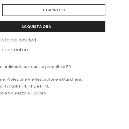
+ CARRELLO
ACQUISTA ORA
lista dei desideri
r confrontare
a ordinabile per questo prodotto è 50.
me
,
Protezione Vie Respiratorie e Maschere
,
 Filtranti FFP1, FFP2 e FFP3
,
ica e Sicurezza sul Lavoro