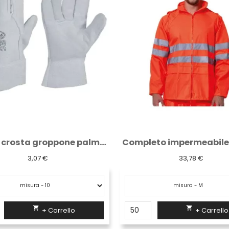
Guanti crosta groppone palmo e pollice...
3,07 €
33,78 €


+ Carrello
+ Carrello