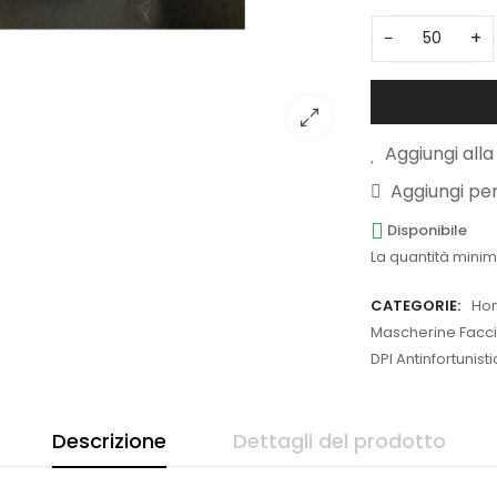
−
+
Aggiungi alla 
Aggiungi pe
Disponibile
La quantità minim
CATEGORIE:
Ho
Mascherine Facciali
DPI Antinfortunist
Descrizione
Dettagli del prodotto