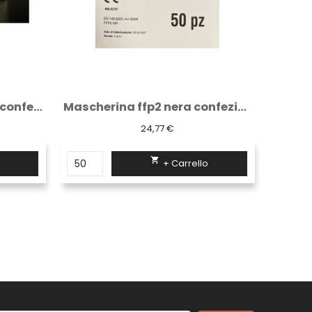
Mascherina ffp2 bianca confezione da 20 pezzi
Mascherina ffp2 nera confezione da 50 pezzi
24,77 €

+ Carrello