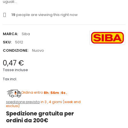
uguali...
19
people are viewing this right now
MARCA:
Siba
SKU:
5012
CONDIZIONE:
Nuovo
0,47 €
Tasse incluse
Tax incl.
Ordina entro
8h :56m :5s
,
spedizione prevista
in 3 , 4 giorni (week end
esclusi)
Spedizione gratuita per
ordini da 200€