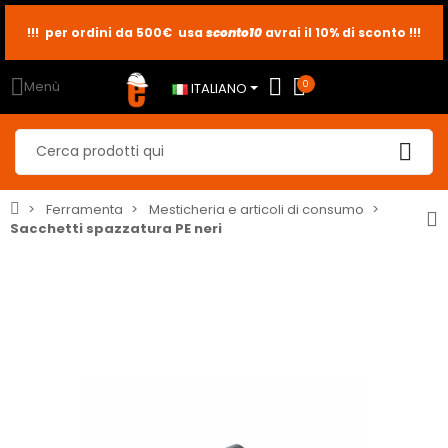
!!! per ordini da 500€ usa
sconto10
sconto5
sconto2
avrai il 10% di sconto !!!
Menù
0
ITALIANO
Ferramenta
Mesticheria e articoli di consumo
Sacchetti spazzatura PE neri