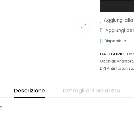
Aggiungi alla 
Aggiungi pe
Disponibile
CATEGORIE:
Ho
Occhiali Antinfort
DPI Antinfortunist
Descrizione
Dettagli del prodotto
ra