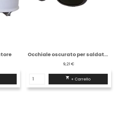
Occhiale oscurato per saldatura
Occhiale a lente gialla
8,97 €

+ Carrello