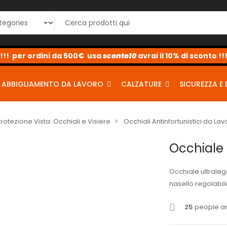
sconto10
sconto5
sconto2
ABBIGLIAMENTO DA LAVORO
CALZATURE
SICUREZZA E 
Protezione Vista: Occhiali e Visiere
Occhiali Antinfortunistici da Lav
Occhiale 
Occhiale ultraleg
nasello regolabil
25
people are