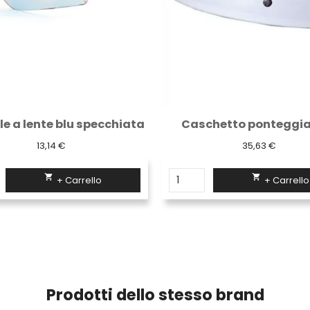
chetto ponteggiatore
35,63 €
9,21 €


+ Carrello
+ Carrello
Prodotti dello stesso brand