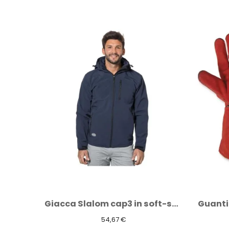
Giacca Slalom cap3 in soft-shell blu...
Guanti crosta, foderato 35cm, anticalore.
5,84 €