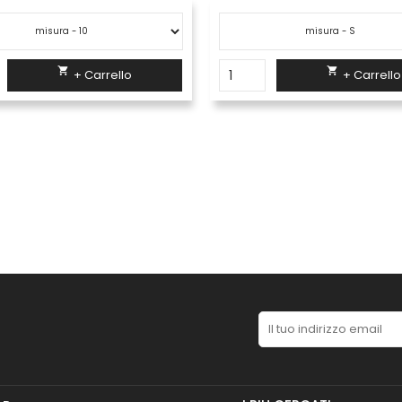

+ Carrello

+ Carrello