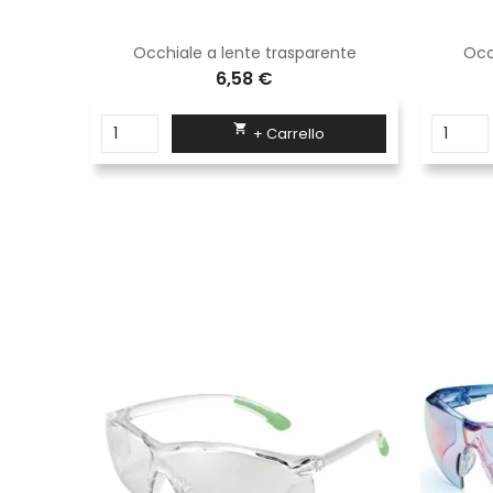
hiata
Occhiale a lente trasparente
Occ
6,58 €

+ Carrello