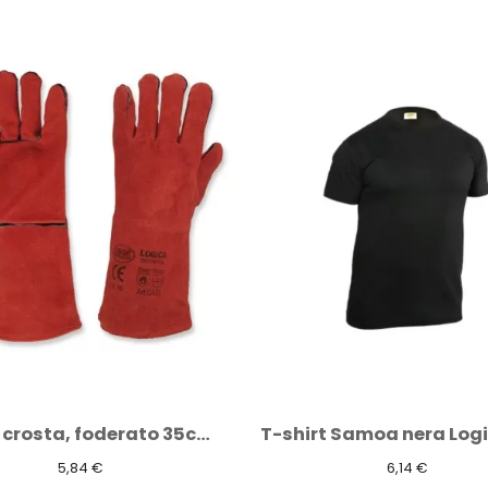
T-shirt Samoa nera Logica 100% cotone top
Elmetto protettiv
6,14 €
7,81 €