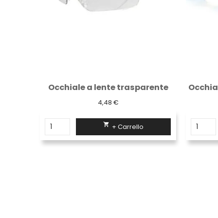
arente
Occhiale a lente blu specchiata
Cas
13,14 €

+ Carrello