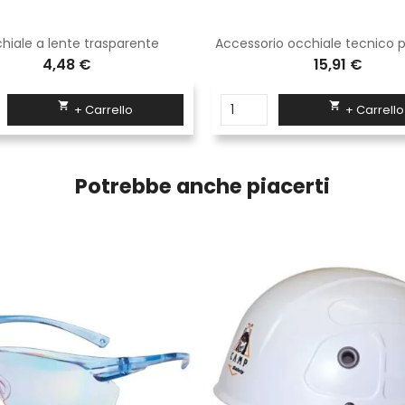
hiale a lente trasparente
Accessorio occhiale tecnico p
4,48 €
15,91 €


+ Carrello
+ Carrello
Potrebbe anche piacerti