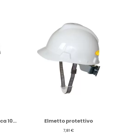
o
Guanti sportivi termici neri
7,37 €