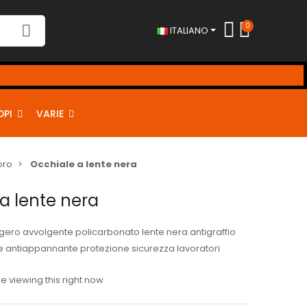
0
ITALIANO
DPI
VARIE
oro
Occhiale a lente nera
a lente nera
gero avvolgente policarbonato lente nera antigraffio
e antiappannante protezione sicurezza lavoratori
 viewing this right now