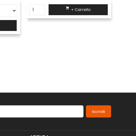

+ Carrello
Iscriviti