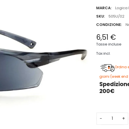
MARCA:
Logica 
SKU:
505U/02
CONDIZIONE:
N
6,51 €
Tasse incluse
Tax incl.
Ordina 
giorni (week end 
Spedizione
200€
−
+