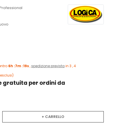
Professional
uovo
entro
6h :7m :18s
,
spedizione prevista
in 3 , 4
esclusi)
 gratuita per ordini da
+ CARRELLO