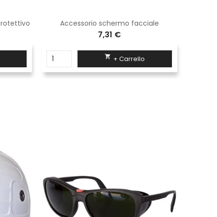
rotettivo
Accessorio schermo facciale
Occh
7,31 €

+ Carrello