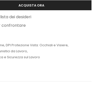
ACQUISTA ORA
lista dei desideri
r confrontare
me
,
DPI Protezione Vista: Occhiali e Visiere
,
unistici da Lavoro
,
ica e Sicurezza sul Lavoro