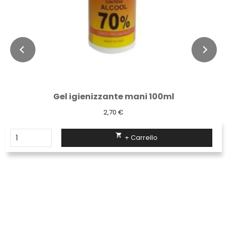
Gel igienizzante mani 100ml
2,70 €

+ Carrello