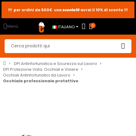
!!! per ordini da 500€ usa
sconto10
sconto5
sconto2
avrai il 10% di sconto !!!
Menù
0
ITALIANO
DPI Antinfortunistica e Sicurezza sul Lavoro
DPI Protezione Vista: Occhiali e Visiere
Occhiali Antinfortunistici da Lavoro
Occhiale professionale protettivo