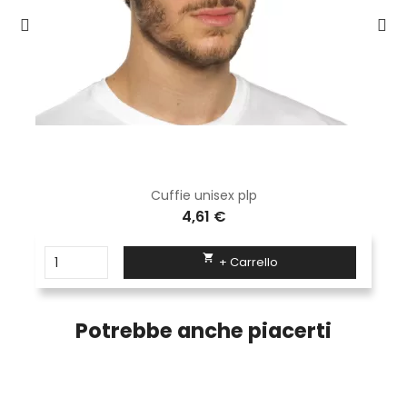
Cuffie unisex plp
4,61 €

+ Carrello
Potrebbe anche piacerti