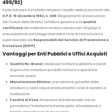
495/92)
Il palo tubolare è prodotto nel pieno rispetto delle prescrizioni del
D.P.R. 16 dicembre 1992, n. 495
(Regolamento di esecuzione
del Codice della Strada). La finitura generica e la
qualità
certificata
dei materiali lo rendono idoneo per l'impiego in
aree pubbliche, parcheggi aziendali e zone di carico/scarico
supervisionate dai
Responsabili del Servizio di Prevenzione e
Protezione (RSPP)
.
Vantaggi per Enti Pubblici e Uffici Acquisti
Qualità No-Brand:
Ideale per forniture pubbliche e bandi
di gara che richiedono prodotti conformi a specifiche
tecniche neutre.
Manutenzione Minima:
La protezione garantita dalla
zincatura a caldo riduce drasticamente i costi di ripristino e
sostituzione.
Facilità di Posa:
Dimensioni standardizzate che ne
permettono l'installazione tramite plinto di fondazione o
tramite apposite basi di ancoraggio.