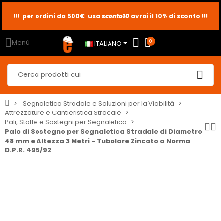
!!! per ordini da 500€ usa
sconto10
sconto5
sconto2
avrai il 10% di sconto !!!
Menù
0
ITALIANO
Segnaletica Stradale e Soluzioni per la Viabilità
Attrezzature e Cantieristica Stradale
Pali, Staffe e Sostegni per Segnaletica
Palo di Sostegno per Segnaletica Stradale di Diametro
48 mm e Altezza 3 Metri - Tubolare Zincato a Norma
D.P.R. 495/92