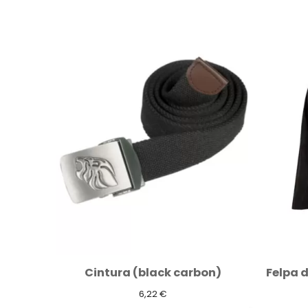
Felpa da lavoro " snug " grey meteorite
Cintura (black carbon)
6,22 €