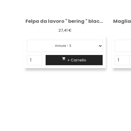
Guanti puntati tela con puntinatura in pvc
Felpa da lavoro " bering " black carbon
27,41 €

+ Carrello