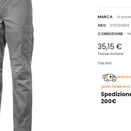
MARCA:
U-pow
SKU:
EY123GI|XS
CONDIZIONE:
N
35,15 €
Tasse incluse
Tax incl.
Ordina 
giorni (week end 
Spedizione
200€
5