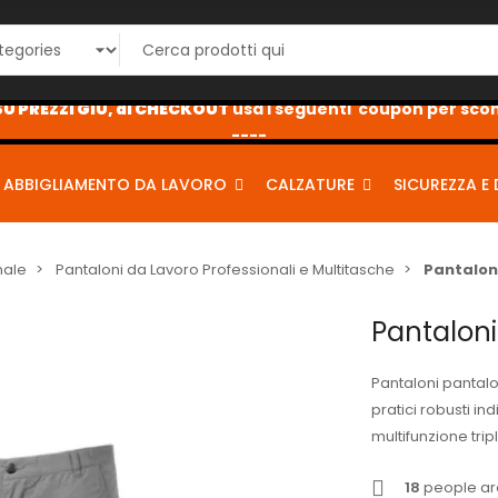
U PREZZI GIÙ, al CHECKOUT
usa i seguenti coupon per scont
sconto10
sconto5
sconto2
----
ABBIGLIAMENTO DA LAVORO
CALZATURE
SICUREZZA E 
nale
Pantaloni da Lavoro Professionali e Multitasche
Pantaloni
Pantaloni
Pantaloni pantalo
pratici robusti in
multifunzione trip
18
people are