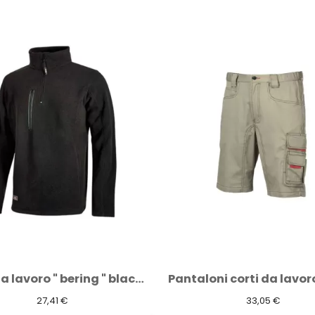
Felpa da lavoro " bering " black carbon
27,41 €
33,05 €