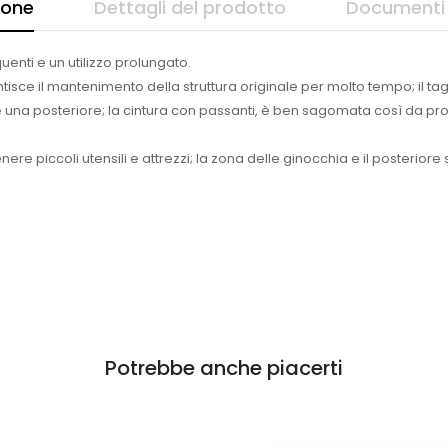
ione
Dettagli del prodotto
Documenti 
enti e un utilizzo prolungato.
sce il mantenimento della struttura originale per molto tempo; il tagli
 e una posteriore; la cintura con passanti, è ben sagomata così da p
re piccoli utensili e attrezzi; la zona delle ginocchia e il posterior
Potrebbe anche piacerti