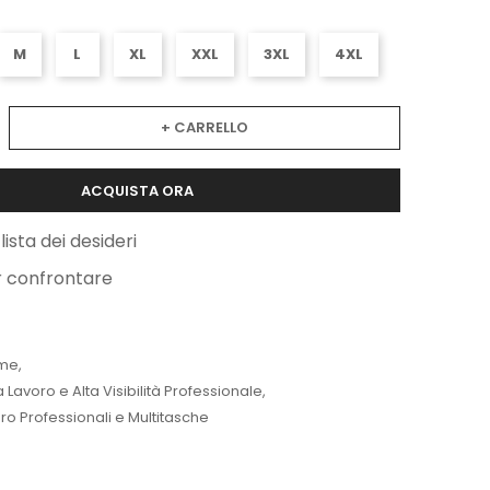
M
L
XL
XXL
3XL
4XL
+ CARRELLO
ACQUISTA ORA
lista dei desideri
r confrontare
me
,
Lavoro e Alta Visibilità Professionale
,
ro Professionali e Multitasche