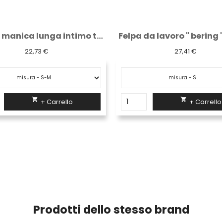
Maglia manica lunga intimo termico "Ghibly"
22,73 €
27,41 €


+ Carrello
+ Carrello
Prodotti dello stesso brand