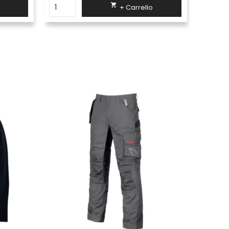

+ Carrello