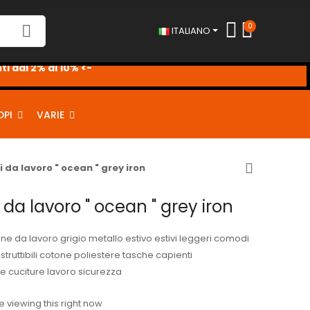
0
ITALIANO
i dal 2% al 10% <-
DPI
VARIE
 da lavoro " ocean " grey iron
 da lavoro " ocean " grey iron
ne da lavoro grigio metallo estivo estivi leggeri comodi
distruttibili cotone poliestere tasche capienti
le cuciture lavoro sicurezza
 viewing this right now