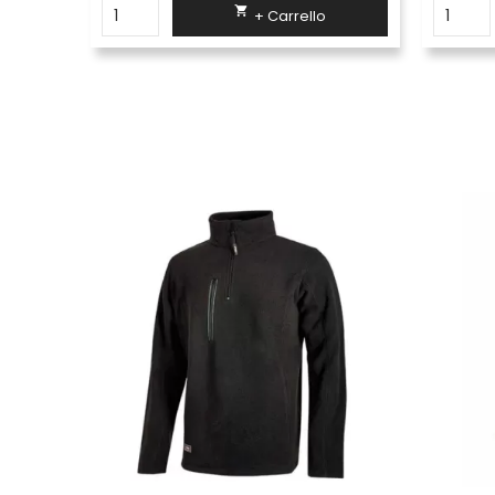

+ Carrello