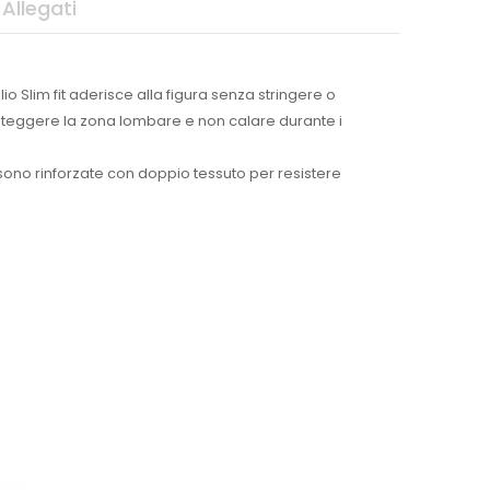
Allegati
o Slim fit aderisce alla figura senza stringere o
roteggere la zona lombare e non calare durante i
e sono rinforzate con doppio tessuto per resistere