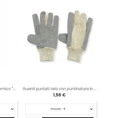
Maglia manica lunga intimo termico "Ghibly"
Guanti puntati tela con puntinatura in pvc
1,56 €