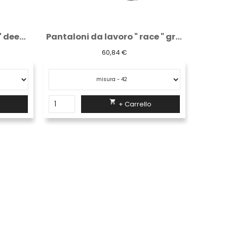
Felpa da lavoro " bering " deep blue
Pantaloni da lavoro " race " grey meteorite
60,84 €

+ Carrello