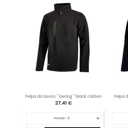
Pantaloni corti da lavoro " party " deep blue
Felpa da lavoro " bering " black carbon
Felpa d
27,41 €