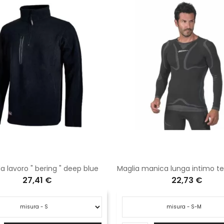
a lavoro " bering " deep blue
27,41 €
22,73 €