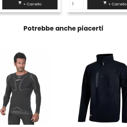


+ Carrello
+ Carrello
Potrebbe anche piacerti