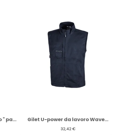
Pantaloni corti da lavoro " party "...
Gilet U-power da lavoro Wave westlake blue...
32,42 €