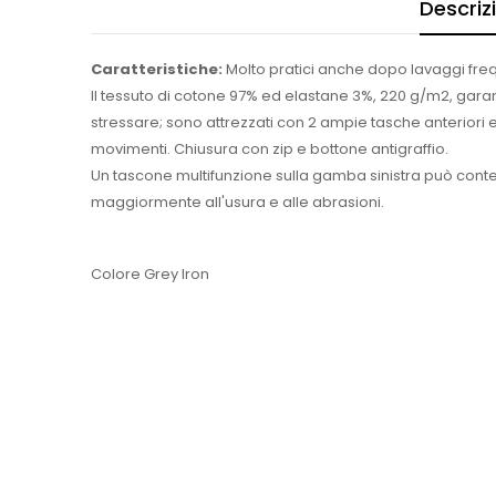
Descriz
Caratteristiche:
Molto pratici anche dopo lavaggi frequ
Il tessuto di cotone 97% ed elastane 3%, 220 g/m2, garanti
stressare; sono attrezzati con 2 ampie tasche anteriori
movimenti. Chiusura con zip e bottone antigraffio.
Un tascone multifunzione sulla gamba sinistra può contene
maggiormente all'usura e alle abrasioni.
Colore Grey Iron