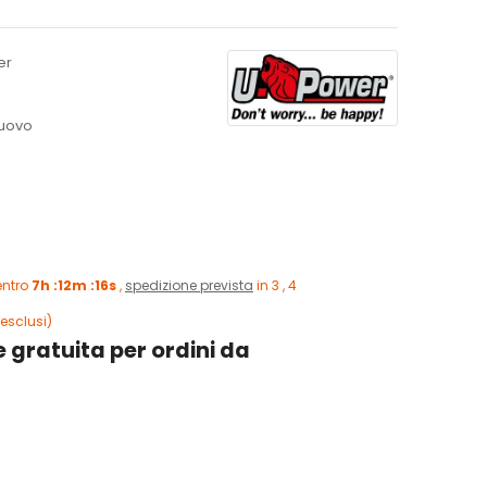
er
uovo
entro
7h :12m :15s
,
spedizione prevista
in 3 , 4
esclusi)
 gratuita per ordini da