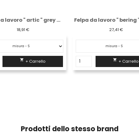
Felpa da lavoro " bering " black carbon
Salopette blu con ta
27,41 €
23,10 €


+ Carrello
+ Carrello
Prodotti dello stesso brand