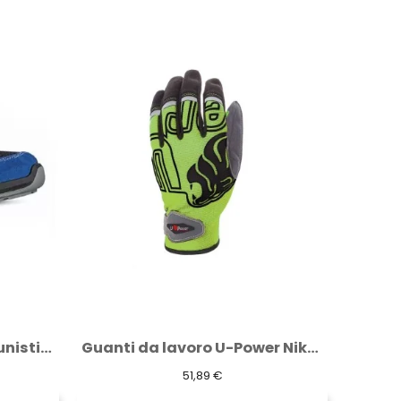
Guanti da lavoro U-Power Niko Green Fluo...
Pantaloni da lavoro " smile " grey meteorite
38,06 €