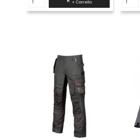

+ Carrello