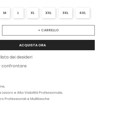
M
L
XL
XXL
3XL
4XL
+ CARRELLO
ACQUISTA ORA
lista dei desideri
r confrontare
me
,
Lavoro e Alta Visibilità Professionale
,
ro Professionali e Multitasche