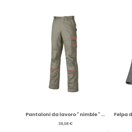
Pantaloni da lavoro " nimble " desert sand
Felpa da lavoro " warm " grey meteorite
28,29 €