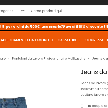
sconto10
sconto5
sconto2
ABBIGLIAMENTO DA LAVORO
CALZATURE
SICUREZZA E 
nale
Pantaloni da Lavoro Professionali e Multitasche
Jeans da 
Jeans da 
Jeans da lavoro g
indistruttibili co
cuciture lavoro s
15
people are