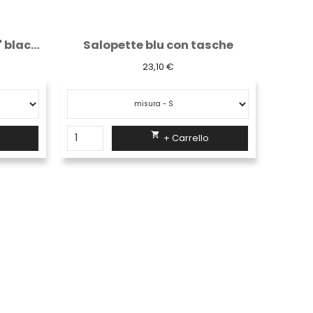
sche
Pantaloni corti da lavoro " summer "...
32,23 €

+ Carrello