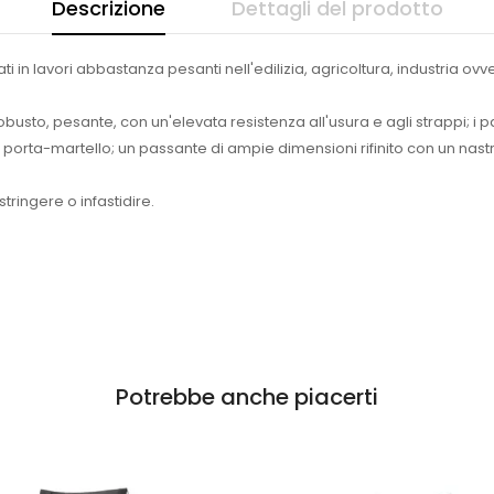
Descrizione
Dettagli del prodotto
ati in lavori abbastanza pesanti nell'edilizia, agricoltura, industria ov
obusto, pesante, con un'elevata resistenza all'usura e agli strappi; i 
 porta-martello; un passante di ampie dimensioni rifinito con un nast
stringere o infastidire.
Potrebbe anche piacerti