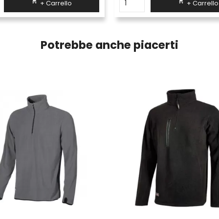


+ Carrello
+ Carrello
Potrebbe anche piacerti