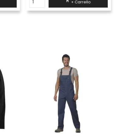

+ Carrello