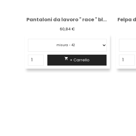
Pantaloni da lavoro " race " black carbon
Felpa da lavoro " artic " grey meteorite
18,91 €

+ Carrello