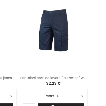
st jeans
Pantaloni corti da lavoro " summer " westlake blue
Felpa da
32,23 €