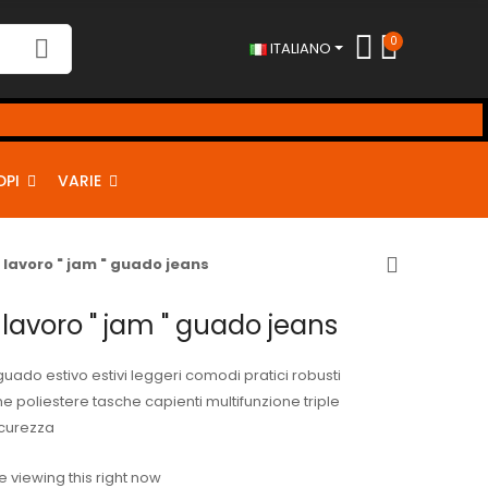
0
ITALIANO
DPI
VARIE
lavoro " jam " guado jeans
lavoro " jam " guado jeans
uado estivo estivi leggeri comodi pratici robusti
tone poliestere tasche capienti multifunzione triple
icurezza
 viewing this right now