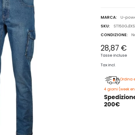
MARCA:
U-pow
SKU:
ST150GJ|XS
CONDIZIONE:
N
28,87 €
Tasse incluse
Tax incl.
Ordina 
4 giorni (week en
Spedizione
200€
5