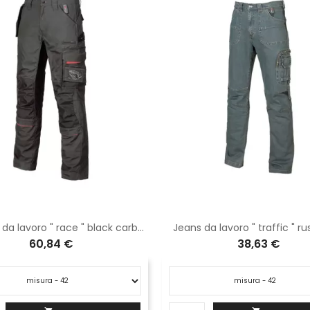
Pantaloni da lavoro " race " black carbon
Jeans da lavoro " traffic " ru
60,84 €
38,63 €