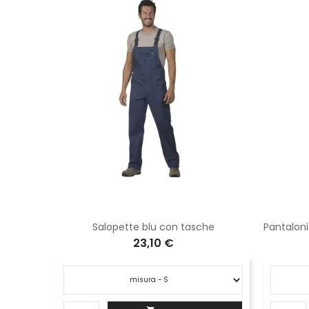
Pantalone poly cotone nero con tascone
Salopette blu con tasche
23,10 €