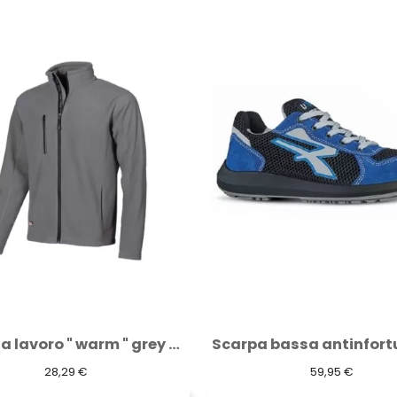
Scarpa bassa antinfortunistica Sky S1P SRC...
59,95 €
51,89 €