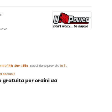
er
uovo
entro
14h :0m :34s
,
spedizione prevista
in 3 ,
d esclusi)
 gratuita per ordini da