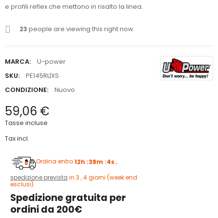
e profili reflex che mettono in risalto la linea.
23
people are viewing this right now
MARCA:
U-power
SKU:
PE145RL|XS
CONDIZIONE:
Nuovo
59,06 €
Tasse incluse
Tax incl.
Ordina entro
12h :38m :3s
,
spedizione prevista
in 3 , 4 giorni (week end
esclusi)
Spedizione gratuita per
ordini da 200€