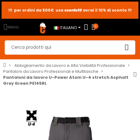
!!! per ordini da 500€ usa
sconto10
sconto5
sconto2
avrai il 10% di sconto !!!
Menù
0
ITALIANO
Abbigliamento da Lavoro e Alta Visibilità Professionale
Pantaloni da Lavoro Professionali e Multitasche
Pantaloni da lavoro U-Power Atom U-4 stretch Asphalt
Grey Green PE145RL