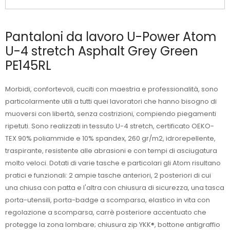
Pantaloni da lavoro U-Power Atom
U-4 stretch Asphalt Grey Green
PE145RL
Morbidi, confortevoli, cuciti con maestria e professionalità, sono
particolarmente utili a tutti quei lavoratori che hanno bisogno di
muoversi con libertà, senza costrizioni, compiendo piegamenti
ripetuti. Sono realizzati in tessuto U-4 stretch, certificato OEKO-
TEX 90% poliammide e 10% spandex, 260 gr/m2, idrorepellente,
traspirante, resistente alle abrasioni e con tempi di asciugatura
molto veloci. Dotati di varie tasche e particolari gli Atom risultano
pratici e funzionali: 2 ampie tasche anteriori, 2 posteriori di cui
una chiusa con patta e l'altra con chiusura di sicurezza, una tasca
porta-utensili, porta-badge a scomparsa, elastico in vita con
regolazione a scomparsa, carrè posteriore accentuato che
protegge la zona lombare; chiusura zip YKK®, bottone antigraffio