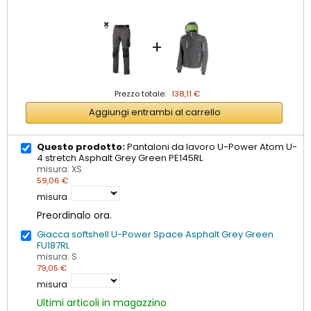
+
Prezzo totale:
138,11 €
Aggiungi entrambi al carrello
Questo prodotto:
Pantaloni da lavoro U-Power Atom U-
4 stretch Asphalt Grey Green PE145RL
misura: XS
59,06 €
misura
Preordinalo ora.
Giacca softshell U-Power Space Asphalt Grey Green
FU187RL
misura: S
79,05 €
misura
Ultimi articoli in magazzino