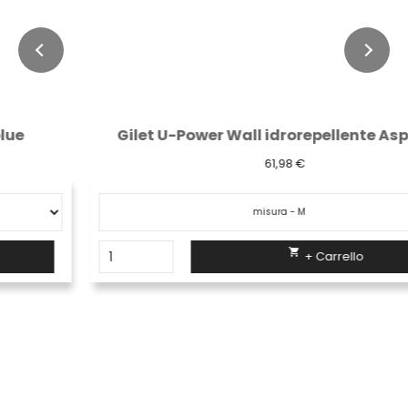
Gilet U-Power Wall idrorepellente Asphalt...
61,98 €

+ Carrello