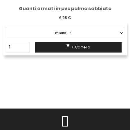
Guanti armati in pvc palmo sabbiato
6,58 €

+ Carrello