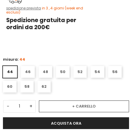
spedizione prevista
in 3 , 4 giorni (week end
esclusi)
Spedizione gratuita per
ordini da 200€
3
misura:
44
44
46
48
50
52
54
56
60
58
62
−
+
+ CARRELLO
ACQUISTA ORA