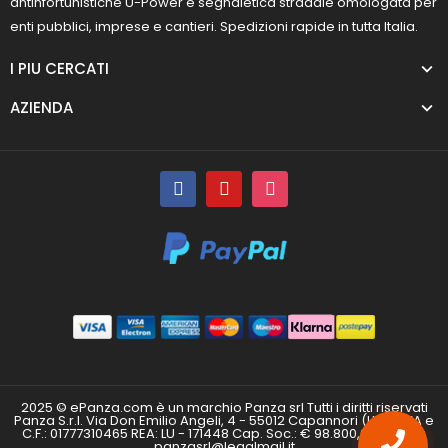
antinfortunistiche U-Power e segnaletica stradale omologata per
enti pubblici, imprese e cantieri. Spedizioni rapide in tutta Italia.
I PIU CERCATI
AZIENDA
2025 © ePanza.com è un marchio Panza srl Tutti i diritti riservati
Panza S.r.l. Via Don Emilio Angeli, 4 - 55012 Capannori (LU) P.IVA e
C.F.: 01777310465 REA: LU - 171448 Cap. Soc.: € 98.800,00 i.v. PEC:
panzasrl@legalmail.it