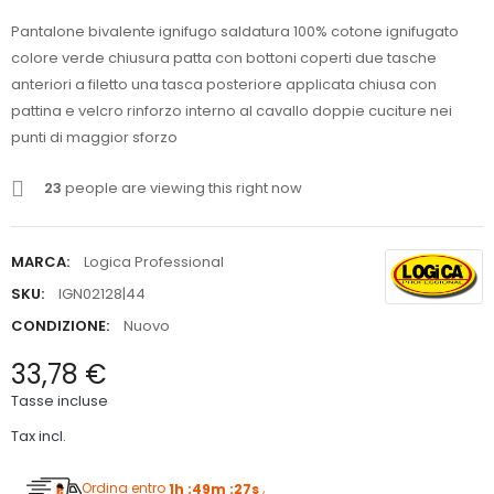
Pantalone bivalente ignifugo saldatura 100% cotone ignifugato
colore verde chiusura patta con bottoni coperti due tasche
anteriori a filetto una tasca posteriore applicata chiusa con
pattina e velcro rinforzo interno al cavallo doppie cuciture nei
punti di maggior sforzo
23
people are viewing this right now
MARCA:
Logica Professional
SKU:
IGN02128|44
CONDIZIONE:
Nuovo
33,78 €
Tasse incluse
Tax incl.
Ordina entro
1h :49m :26s
,