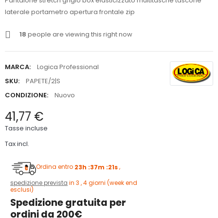
Pantalone stretch grigio box elasticizzato multitasche tascone
laterale portametro apertura frontale zip
18
people are viewing this right now
MARCA:
Logica Professional
SKU:
PAPETE/2|S
CONDIZIONE:
Nuovo
41,77 €
Tasse incluse
Tax incl.
Ordina entro
23h :37m :21s
,
spedizione prevista
in 3 , 4 giorni (week end
esclusi)
Spedizione gratuita per
ordini da 200€