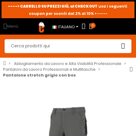
----> CARRELLO SU PREZZI GIÙ, al CHECKOUT
usa i seguenti
sconto10
sconto5
sconto2
coupon per sconti dal 2% al 10% <-----
Menù
0
ITALIANO
Abbigliamento da Lavoro e Alta Visibilità Professionale
Pantaloni da Lavoro Professionali e Multitasche
Pantalone stretch grigio con box