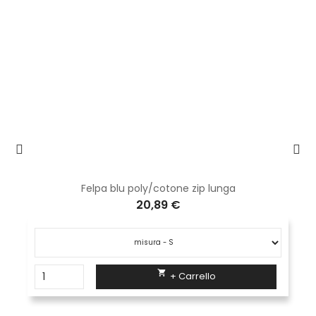
ga
Felpa c/cappuccio tasca marsupio 
20,58 €

+ Carrello